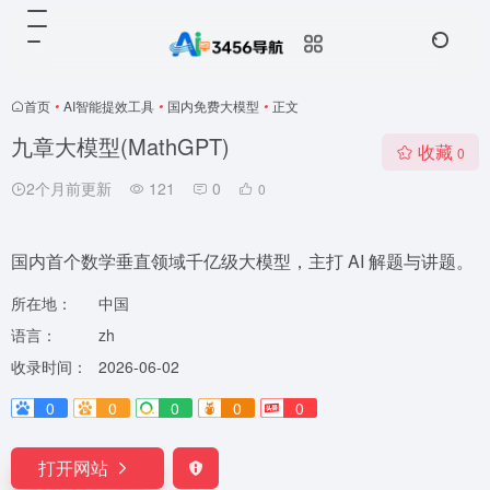
首页
•
AI智能提效工具
•
国内免费大模型
•
正文
九章大模型(MathGPT)
收藏
0
2个月前更新
121
0
0
国内首个数学垂直领域千亿级大模型，主打 AI 解题与讲题。
所在地：
中国
语言：
zh
收录时间：
2026-06-02
0
0
0
0
0
打开网站