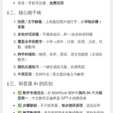
登录：手机号注册，
免费试用
二、核心能干啥
拍照 / 文字解题
：上传题目图片或打字，出
详细步骤 +
答案
多轮对话讲题
：不懂就追问，AI 一步步拆讲到懂
覆盖全学段数学
：小学→高中，计算、应用、几何、代
数、函数等
跨学科辅助
：物理、化学、英语、语文也能答（主强在
数学）
随机出题练习
：一键生成练习题，自测巩固
中英双语
：支持中文 / 英文题目输入与解答
三、和普通 AI 的区别
数学专项优化
：在 MathEval 测评中
国内 30 个大模
型第一
，中文数学正确率是 GPT-4 的两倍多
步骤极细
：不只给答案，
每步都讲原理
，适合自学
教育数据强
：基于学而思多年教研数据，更贴合国内