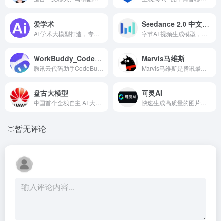
爱学术
Seedance 2.0 中文官网
AI 学术大模型打造，专为科研人员和学者服务
字节AI 视频生成模型，支持文 / 图 / 视频 / 音频四模态输入，一次生成带同步音频的 15 秒电影级视频
WorkBuddy_CodeBuddy
Marvis马维斯
腾讯云代码助手CodeBuddy
Marvis马维斯是腾讯最新推出的操作系统层级AI助手——真正理解你的每一份文件，使用deepseek v4、混元hunyuan3/hy3等最新模型。支持本地文档与图片AI搜索，APK与EXE应用一句话调用，跨PC、手机、微信多端在线。自然语言控制电脑设置，支持本地大模型隐私模式（机器学习驱动），敏感文件不上云。安全又强大，是一款全能AI工具，做你的全端私人AI助手。
盘古大模型
可灵AI
中国首个全栈自主 AI 大模型，主打行业落地，覆盖 NLP、视觉、多模态、预测、气象五大基础模型，已在 30 + 行业、500 + 场景落地。
快速生成高质量的图片和视频内容
暂无评论