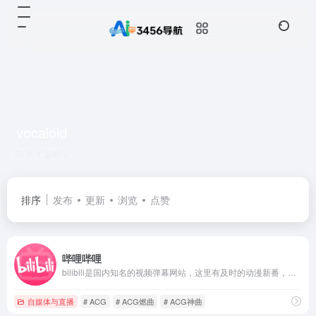
vocaloid
共 1 篇网址
排序
发布
更新
浏览
点赞
哔哩哔哩
bilibili是国内知名的视频弹幕网站，这里有及时的动漫新番，活跃的ACG氛围，有创意的Up主。大家可以在这里找到许多欢乐。
自媒体与直播
# ACG
# ACG燃曲
# ACG神曲