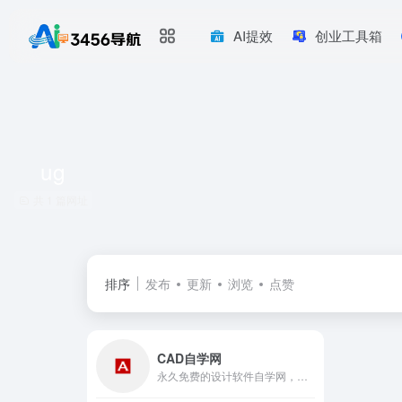
AI提效
创业工具箱
ug
共 1 篇网址
排序
发布
更新
浏览
点赞
CAD自学网
永久免费的设计软件自学网，提供AutoCAD、Catia、UG、Pro/E、Creo、Solidworks、CAXA、PS、Revit、3dmax、sketchup，天正CAD等设计软件与教程的下载，致力于为设计师提供便捷的软件、教程和图纸下载。