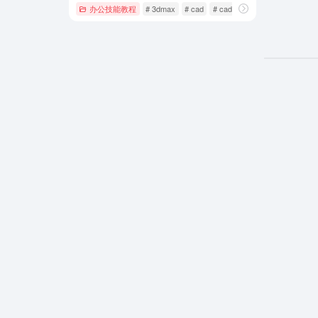
办公技能教程
# 3dmax
# cad
# cad下载