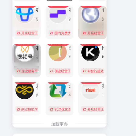
7,092
0
6,170
0
5,761
1
直达
直达
直达
磁力金牛官网
硅基流动 SiliconFlow
1688阿里巴巴采购批发网
快手电商商家一体化营销平台，整合电商投放能力，全链提升营销效果，磁力金牛让生意智能化，让营销简单化。
高性能 AI 算力与大模型服务平台（MaaS）
源头厂家，源头货！
开店经营工具
账号数据分析
国内免费大模型
# 品牌代投
# AI 云服务平台
开店经营工具
# 快手电商广告投放
# Image
# Infer
# 快
0
0
0
4,355
0
3,119
0
2,831
0
直达
直达
直达
视频号助手
58同城
KIMI
视频号是微信推出的一个短视频和直播内容平台，用户可以在这里创作、分享和发现视频内容。
58同城分类信息网，为你提供房产、招聘、黄页、团购、交友、二手、宠物、车辆、周边游等海量分类信息，充分满足您免费查看/发布信息的需求。北京58同城，专业的分类信息网。
Kimi是智能助手，擅长长文本处理、多语言对话、文件解读和辅助编程等，致力于提升用户工作效率和生活品质。
企业服务平台
图文排版运营
创业经营工具箱
# 北京免费发布信息
AI智能提效工具
# 北京分类信
国内免费大
0
0
0
2,216
0
2,066
0
2,022
0
直达
直达
直达
腾讯搜活帮
爱站
找靓机
闲暇时间在线赚钱的任务众包平台
站长工具查询服务，包括IP反查域名、Whois查询、PING检测、网站反向链接查询、友情链接检测等，并研发出独具特色的百度权重查询功能。
二手手机自营平台，主营9成新及以上的原装正品二手手机、平板电脑、笔记本电脑以及3C配件等数码产品。三重质量防护体系——B端自检+平台质检+正品险，实拍真机，支持7天无理由退换货以及365天官方质保服务，杜绝翻新机。平台目前已经与苹果中国供应商建立直接合作，同时为用户提供花呗分期、白条支付以及组合支付等多种支付形式。
副业技能学习
# 众包
SEO优化查询
# 大学生兼职
# 搜活帮
开店经营工具
# 二手iphone
直达
直达
直达
加载更多