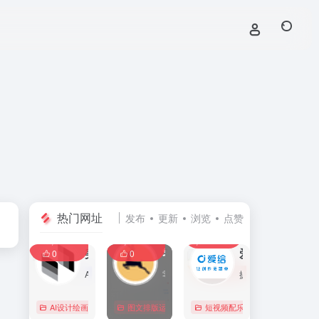
热门网址
发布
更新
浏览
点赞
0
0
0
107,586
11,405
8,391
0
美间
零克查词 — 专业的小红书、抖音、B站、小红书敏感词检测工具
爱给网
0
0
AI家居设计营销谈单的网站，免费为设计师、业主提供海量正版设计素材、谈单PPT模板、图片素材、平面素材、彩平图、软装搭配素材、海报模板等，装修效果图一键再创作，让其10秒搞定设计方案、谈单PPT，并有高佣返现。美间设计，让家居设计更简单，更高效！
零克查词是专业的小红书敏感词和违规词检测工具，同时具备抖音敏感词，快手敏感词，B站敏感词检测功能，是内容创作者的内容优化必备工具。
提供免费的音效配乐、3D模型、视频、游戏素材资源下载。
AI设计绘画
# 软装设计方案，装修效果图，免费软装设计素材下载，谈单P
图文排版运营
行业合规查询
短视频配乐
# B站敏感词
# 
0
0
0