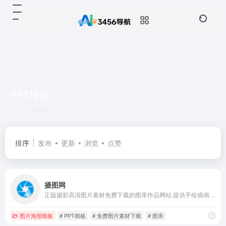
PPT模板
共 5 篇网址
排序
发布
更新
浏览
点赞
摄图网
正版摄影高清图片素材免费下载的图库作品网站,提供手绘插画,海报,ppt模板,科技,城市,商务,建筑,风景,美食,家居,外景,背景等好看的图片设计素材大全可供下载。摄图摄影师5000+入驻并进行交流成长，百万图片量和设计师在这里找到满意的图片素材和设计灵感!
图片海报模板
# PPT模板
# 免费图片素材下载
# 图库