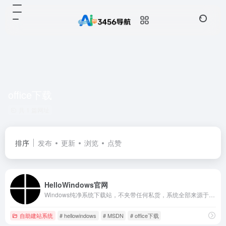
office下载
共 1 篇网址
排序
发布
更新
浏览
点赞
HelloWindows官网
Windows纯净系统下载站，不夹带任何私货，系统全部来源于微软官方原版，本站只是收录官方发布的系统以及工具，方便大家下载，请放心使用。
自助建站系统
# hellowindows
# MSDN
# office下载