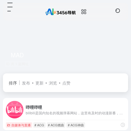
MAD
共 1 篇网址
排序
发布
更新
浏览
点赞
哔哩哔哩
bilibili是国内知名的视频弹幕网站，这里有及时的动漫新番，活跃的ACG氛围，有创意的Up主。大家可以在这里找到许多欢乐。
自媒体与直播
# ACG
# ACG燃曲
# ACG神曲