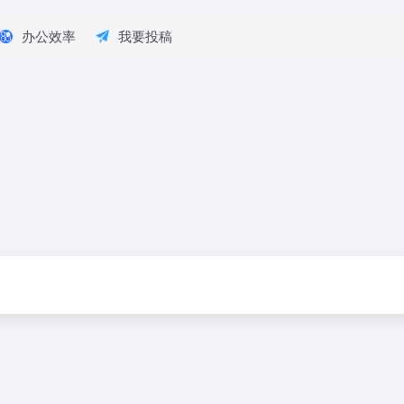
办公效率
我要投稿