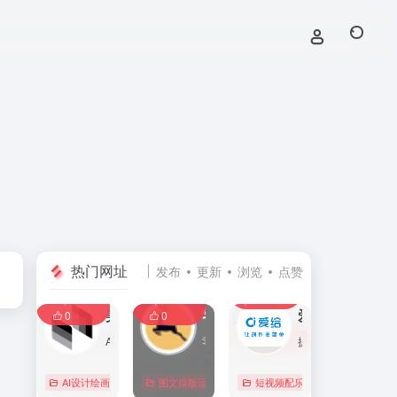
热门网址
发布
更新
浏览
点赞
0
0
0
107,586
11,403
8,390
0
美间
零克查词 — 专业的小红书、抖音、B站、小红书敏感词检测工具
爱给网
0
0
AI家居设计营销谈单的网站，免费为设计师、业主提供海量正版设计素材、谈单PPT模板、图片素材、平面素材、彩平图、软装搭配素材、海报模板等，装修效果图一键再创作，让其10秒搞定设计方案、谈单PPT，并有高佣返现。美间设计，让家居设计更简单，更高效！
零克查词是专业的小红书敏感词和违规词检测工具，同时具备抖音敏感词，快手敏感词，B站敏感词检测功能，是内容创作者的内容优化必备工具。
提供免费的音效配乐、3D模型、视频、游戏素材资源下载。
AI设计绘画
# 软装设计方案，装修效果图，免费软装设计素材下载，谈单P
图文排版运营
行业合规查询
短视频配乐
# B站敏感词
# 
0
0
0