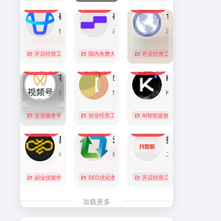
7,089
0
6,169
0
5,759
1
直达
直达
直达
磁力金牛官网
硅基流动 SiliconFlow
1688阿里巴巴采购批发网
快手电商商家一体化营销平台，整合电商投放能力，全链提升营销效果，磁力金牛让生意智能化，让营销简单化。
高性能 AI 算力与大模型服务平台（MaaS）
源头厂家，源头货！
开店经营工具
账号数据分析
国内免费大模型
# 品牌代投
# AI 云服务平台
开店经营工具
# 快手电商广告投放
# Image
# Infer
# 快
0
0
0
4,353
0
3,107
0
2,827
0
直达
直达
直达
视频号助手
58同城
KIMI
视频号是微信推出的一个短视频和直播内容平台，用户可以在这里创作、分享和发现视频内容。
58同城分类信息网，为你提供房产、招聘、黄页、团购、交友、二手、宠物、车辆、周边游等海量分类信息，充分满足您免费查看/发布信息的需求。北京58同城，专业的分类信息网。
Kimi是智能助手，擅长长文本处理、多语言对话、文件解读和辅助编程等，致力于提升用户工作效率和生活品质。
企业服务平台
图文排版运营
创业经营工具箱
# 北京免费发布信息
AI智能提效工具
# 北京分类信
国内免费大
0
0
0
2,214
0
2,063
0
2,014
0
直达
直达
直达
腾讯搜活帮
爱站
找靓机
闲暇时间在线赚钱的任务众包平台
站长工具查询服务，包括IP反查域名、Whois查询、PING检测、网站反向链接查询、友情链接检测等，并研发出独具特色的百度权重查询功能。
二手手机自营平台，主营9成新及以上的原装正品二手手机、平板电脑、笔记本电脑以及3C配件等数码产品。三重质量防护体系——B端自检+平台质检+正品险，实拍真机，支持7天无理由退换货以及365天官方质保服务，杜绝翻新机。平台目前已经与苹果中国供应商建立直接合作，同时为用户提供花呗分期、白条支付以及组合支付等多种支付形式。
副业技能学习
# 众包
SEO优化查询
# 大学生兼职
# 搜活帮
开店经营工具
# 二手iphone
直达
直达
直达
加载更多