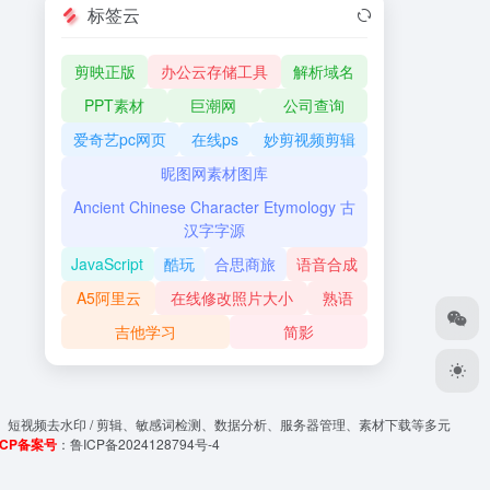
标签云
剪映正版
办公云存储工具
解析域名
PPT素材
巨潮网
公司查询
爱奇艺pc网页
在线ps
妙剪视频剪辑
昵图网素材图库
Ancient Chinese Character Etymology 古
汉字字源
JavaScript
酷玩
合思商旅
语音合成
A5阿里云
在线修改照片大小
熟语
吉他学习
简影
、短视频去水印 / 剪辑、敏感词检测、数据分析、服务器管理、素材下载等多元
ICP备案号
：
鲁ICP备2024128794号-4