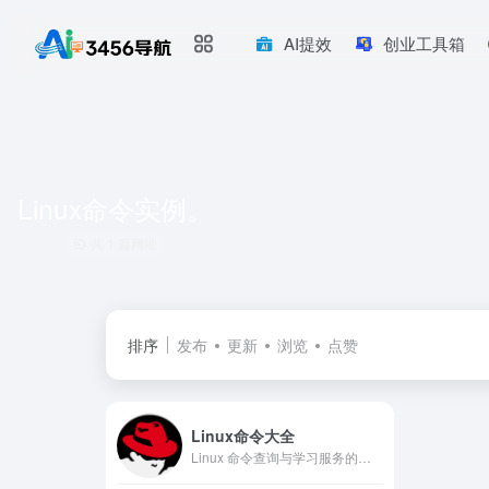
AI提效
创业工具箱
Linux命令实例。
共 1 篇网址
排序
发布
更新
浏览
点赞
Linux命令大全
Linux 命令查询与学习服务的在线工具站。专注于Linux命令大全与详解的在线命令查询网站，包含Linux命令手册、Linux命令详解、Linux命令学习与shell脚本编程大全等优质学习资料，准确，丰富，稳定，在技术之路上为您护航！