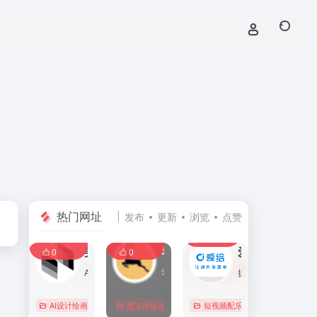
热门网址
发布
更新
浏览
点赞
0
0
0
107,586
11,405
8,391
0
美间
零克查词 — 专业的小红书、抖音、B站、小红书敏感词检测工具
爱给网
0
0
AI家居设计营销谈单的网站，免费为设计师、业主提供海量正版设计素材、谈单PPT模板、图片素材、平面素材、彩平图、软装搭配素材、海报模板等，装修效果图一键再创作，让其10秒搞定设计方案、谈单PPT，并有高佣返现。美间设计，让家居设计更简单，更高效！
零克查词是专业的小红书敏感词和违规词检测工具，同时具备抖音敏感词，快手敏感词，B站敏感词检测功能，是内容创作者的内容优化必备工具。
提供免费的音效配乐、3D模型、视频、游戏素材资源下载。
AI设计绘画
# 软装设计方案，装修效果图，免费软装设计素材下载，谈单P
图文排版运营
行业合规查询
短视频配乐
# B站敏感词
# 
0
0
0