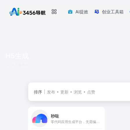
AI提效
创业工具箱
H5生成
共 1 篇网址
排序
发布
更新
浏览
点赞
秒哒
零代码应用生成平台，无需编程经验，通过自然语言对话式和拖拽式搭建具有完整前后端的应用，一句话生成各类应用，支持生成网站、小程序、H5、小游戏、小工具、轻应用等，提供海量免费模板，24小时在线agent团队，0成本极速上线，无需运维，一人即团队，让每个人都具备程序员能力。