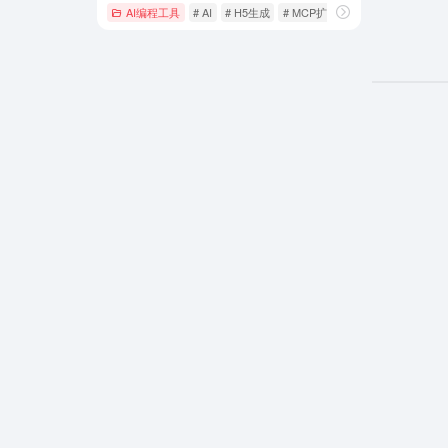
AI编程工具
# AI
# H5生成
# MCP扩展