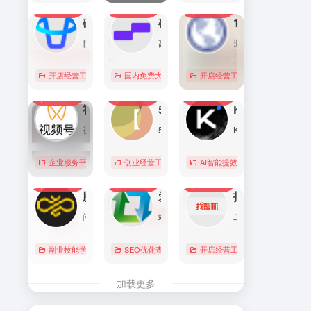
7,092
0
6,171
0
5,766
1
直达
直达
直达
磁力金牛官网
硅基流动 SiliconFlow
1688阿里巴巴采购批发网
快手电商商家一体化营销平台，整合电商投放能力，全链提升营销效果，磁力金牛让生意智能化，让营销简单化。
高性能 AI 算力与大模型服务平台（MaaS）
源头厂家，源头货！
开店经营工具
账号数据分析
国内免费大模型
# 品牌代投
# AI 云服务平台
开店经营工具
# 快手电商广告投放
# Image
# Infer
# 快
0
0
0
4,358
0
3,153
0
2,840
0
直达
直达
直达
视频号助手
58同城
KIMI
视频号是微信推出的一个短视频和直播内容平台，用户可以在这里创作、分享和发现视频内容。
58同城分类信息网，为你提供房产、招聘、黄页、团购、交友、二手、宠物、车辆、周边游等海量分类信息，充分满足您免费查看/发布信息的需求。北京58同城，专业的分类信息网。
Kimi是智能助手，擅长长文本处理、多语言对话、文件解读和辅助编程等，致力于提升用户工作效率和生活品质。
企业服务平台
图文排版运营
创业经营工具箱
# 北京免费发布信息
AI智能提效工具
# 北京分类信
国内免费大
0
0
0
2,220
0
2,072
0
2,042
0
直达
直达
直达
腾讯搜活帮
爱站
找靓机
闲暇时间在线赚钱的任务众包平台
站长工具查询服务，包括IP反查域名、Whois查询、PING检测、网站反向链接查询、友情链接检测等，并研发出独具特色的百度权重查询功能。
二手手机自营平台，主营9成新及以上的原装正品二手手机、平板电脑、笔记本电脑以及3C配件等数码产品。三重质量防护体系——B端自检+平台质检+正品险，实拍真机，支持7天无理由退换货以及365天官方质保服务，杜绝翻新机。平台目前已经与苹果中国供应商建立直接合作，同时为用户提供花呗分期、白条支付以及组合支付等多种支付形式。
副业技能学习
# 众包
SEO优化查询
# 大学生兼职
# 搜活帮
开店经营工具
# 二手iphone
直达
直达
直达
加载更多