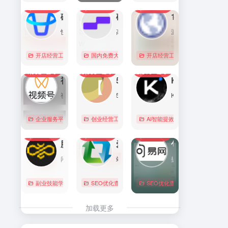
7,083
0
6,165
0
5,752
1
直达
直达
直达
磁力金牛官网
硅基流动 SiliconFlow
1688阿里巴巴采购批发网
快手电商商家一体化营销平台，整合电商投放能力，全链提升营销效果，磁力金牛让生意智能化，让营销简单化。
高性能 AI 算力与大模型服务平台（MaaS）
源头厂家，源头货！
开店经营工具
账号数据分析
国内免费大模型
# 品牌代投
# AI 云服务平台
开店经营工具
# 快手电商广告投放
# Image
# Infer
# 快
0
0
0
4,352
0
3,063
0
2,816
0
直达
直达
直达
视频号助手
58同城
KIMI
视频号是微信推出的一个短视频和直播内容平台，用户可以在这里创作、分享和发现视频内容。
58同城分类信息网，为你提供房产、招聘、黄页、团购、交友、二手、宠物、车辆、周边游等海量分类信息，充分满足您免费查看/发布信息的需求。北京58同城，专业的分类信息网。
Kimi是智能助手，擅长长文本处理、多语言对话、文件解读和辅助编程等，致力于提升用户工作效率和生活品质。
企业服务平台
图文排版运营
创业经营工具箱
# 北京免费发布信息
AI智能提效工具
# 北京分类信
国内免费大
0
0
0
2,206
0
2,057
0
1,979
0
直达
直达
直达
腾讯搜活帮
爱站
句易网
闲暇时间在线赚钱的任务众包平台
站长工具查询服务，包括IP反查域名、Whois查询、PING检测、网站反向链接查询、友情链接检测等，并研发出独具特色的百度权重查询功能。
提供广告法违禁词、敏感词在线查询检测服务的平台，帮助用户规避法律风险，提高文案创作和发布的合规性。
副业技能学习
# 众包
SEO优化查询
# 大学生兼职
# 搜活帮
SEO优化查询
图文排版运
直达
直达
直达
加载更多