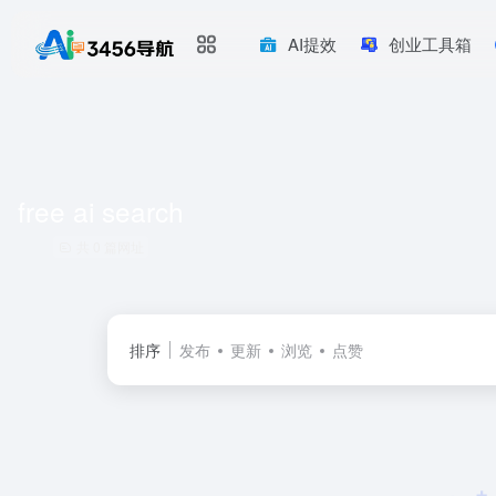
AI提效
创业工具箱
free ai search
共 0 篇网址
排序
发布
更新
浏览
点赞