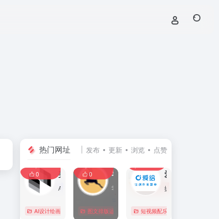
热门网址
发布
更新
浏览
点赞
0
0
0
107,585
11,385
8,386
0
美间
零克查词 — 专业的小红书、抖音、B站、小红书敏感词检测工具
爱给网
0
0
AI家居设计营销谈单的网站，免费为设计师、业主提供海量正版设计素材、谈单PPT模板、图片素材、平面素材、彩平图、软装搭配素材、海报模板等，装修效果图一键再创作，让其10秒搞定设计方案、谈单PPT，并有高佣返现。美间设计，让家居设计更简单，更高效！
零克查词是专业的小红书敏感词和违规词检测工具，同时具备抖音敏感词，快手敏感词，B站敏感词检测功能，是内容创作者的内容优化必备工具。
提供免费的音效配乐、3D模型、视频、游戏素材资源下载。
AI设计绘画
# 软装设计方案，装修效果图，免费软装设计素材下载，谈单P
图文排版运营
行业合规查询
短视频配乐
# B站敏感词
# 
0
0
0