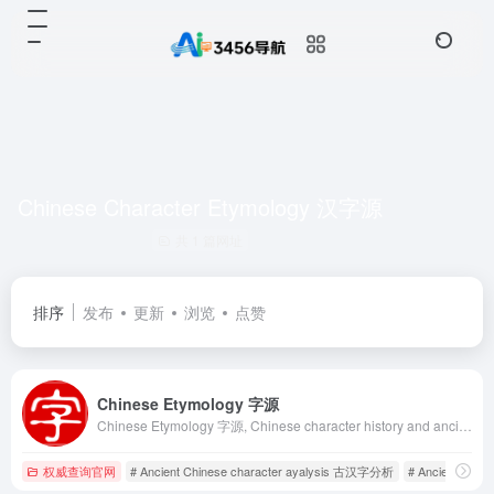
Chinese Character Etymology 汉字源
共 1 篇网址
排序
发布
更新
浏览
点赞
Chinese Etymology 字源
Chinese Etymology 字源, Chinese character history and ancient Chinaese character (Orachle characters, Bronze characters, Seal characters, Shuowen Jiezi, Liushutong) analysis and research 汉字历史和古汉字(甲骨文, 金文, 篆字, 说文解字, 六书通)研究与分析. Search 100K+ ancient Chinese characters and etymology. 查询10万+古汉字和字源.
权威查询官网
# Ancient Chinese character ayalysis 古汉字分析
# Ancient Chi