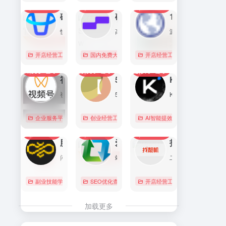
7,087
0
6,166
0
5,752
1
直达
直达
直达
磁力金牛官网
硅基流动 SiliconFlow
1688阿里巴巴采购批发网
快手电商商家一体化营销平台，整合电商投放能力，全链提升营销效果，磁力金牛让生意智能化，让营销简单化。
高性能 AI 算力与大模型服务平台（MaaS）
源头厂家，源头货！
开店经营工具
账号数据分析
国内免费大模型
# 品牌代投
# AI 云服务平台
开店经营工具
# 快手电商广告投放
# Image
# Infer
# 快
0
0
0
4,353
0
3,080
0
2,816
0
直达
直达
直达
视频号助手
58同城
KIMI
视频号是微信推出的一个短视频和直播内容平台，用户可以在这里创作、分享和发现视频内容。
58同城分类信息网，为你提供房产、招聘、黄页、团购、交友、二手、宠物、车辆、周边游等海量分类信息，充分满足您免费查看/发布信息的需求。北京58同城，专业的分类信息网。
Kimi是智能助手，擅长长文本处理、多语言对话、文件解读和辅助编程等，致力于提升用户工作效率和生活品质。
企业服务平台
图文排版运营
创业经营工具箱
# 北京免费发布信息
AI智能提效工具
# 北京分类信
国内免费大
0
0
0
2,209
0
2,057
0
1,992
0
直达
直达
直达
腾讯搜活帮
爱站
找靓机
闲暇时间在线赚钱的任务众包平台
站长工具查询服务，包括IP反查域名、Whois查询、PING检测、网站反向链接查询、友情链接检测等，并研发出独具特色的百度权重查询功能。
二手手机自营平台，主营9成新及以上的原装正品二手手机、平板电脑、笔记本电脑以及3C配件等数码产品。三重质量防护体系——B端自检+平台质检+正品险，实拍真机，支持7天无理由退换货以及365天官方质保服务，杜绝翻新机。平台目前已经与苹果中国供应商建立直接合作，同时为用户提供花呗分期、白条支付以及组合支付等多种支付形式。
副业技能学习
# 众包
SEO优化查询
# 大学生兼职
# 搜活帮
开店经营工具
# 二手iphone
直达
直达
直达
加载更多