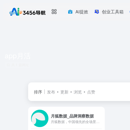
AI提效
创业工具箱
app月活
共 1 篇网址
排序
发布
更新
浏览
点赞
月狐数据_品牌洞察数据
月狐数据，中国领先的全场景数据洞察与分析服务专家。凭借移动大数据根基以及精准app数据分析技术，月狐数据先后推出移动应用数据iAPP、品牌洞察数据iBrand、营销洞察数据iMarketing、金融另类数据等产品以及月狐研究院的专业研究咨询服务，旨在用数据帮助企业洞察市场增量，赋能商业精准决策。