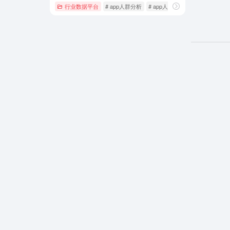
行业数据平台
# app人群分析
# app人群画像
# app对比分析