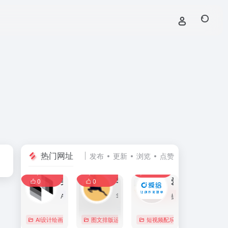
热门网址
发布
更新
浏览
点赞
0
0
0
107,585
11,392
8,386
0
美间
零克查词 — 专业的小红书、抖音、B站、小红书敏感词检测工具
爱给网
0
0
AI家居设计营销谈单的网站，免费为设计师、业主提供海量正版设计素材、谈单PPT模板、图片素材、平面素材、彩平图、软装搭配素材、海报模板等，装修效果图一键再创作，让其10秒搞定设计方案、谈单PPT，并有高佣返现。美间设计，让家居设计更简单，更高效！
零克查词是专业的小红书敏感词和违规词检测工具，同时具备抖音敏感词，快手敏感词，B站敏感词检测功能，是内容创作者的内容优化必备工具。
提供免费的音效配乐、3D模型、视频、游戏素材资源下载。
AI设计绘画
# 软装设计方案，装修效果图，免费软装设计素材下载，谈单P
图文排版运营
行业合规查询
短视频配乐
# B站敏感词
# 
0
0
0