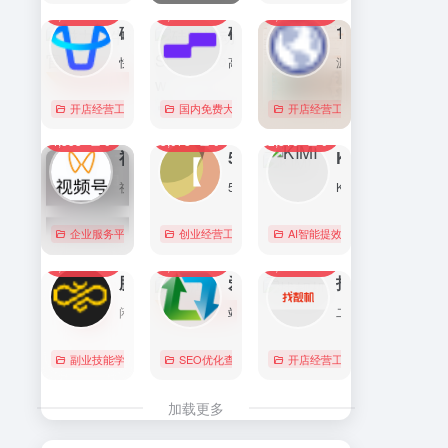
7,083
0
6,166
0
5,752
1
直达
直达
直达
磁力金牛官网
硅基流动 SiliconFlow
1688阿里巴巴采购批发网
快手电商商家一体化营销平台，整合电商投放能力，全链提升营销效果，磁力金牛让生意智能化，让营销简单化。
高性能 AI 算力与大模型服务平台（MaaS）
源头厂家，源头货！
开店经营工具
账号数据分析
国内免费大模型
# 品牌代投
# AI 云服务平台
开店经营工具
# 快手电商广告投放
# Image
# Infer
# 快
0
0
0
4,353
0
3,078
0
2,816
0
直达
直达
直达
视频号助手
58同城
KIMI
视频号是微信推出的一个短视频和直播内容平台，用户可以在这里创作、分享和发现视频内容。
58同城分类信息网，为你提供房产、招聘、黄页、团购、交友、二手、宠物、车辆、周边游等海量分类信息，充分满足您免费查看/发布信息的需求。北京58同城，专业的分类信息网。
Kimi是智能助手，擅长长文本处理、多语言对话、文件解读和辅助编程等，致力于提升用户工作效率和生活品质。
企业服务平台
图文排版运营
创业经营工具箱
# 北京免费发布信息
AI智能提效工具
# 北京分类信
国内免费大
0
0
0
2,209
0
2,057
0
1,989
0
直达
直达
直达
腾讯搜活帮
爱站
找靓机
闲暇时间在线赚钱的任务众包平台
站长工具查询服务，包括IP反查域名、Whois查询、PING检测、网站反向链接查询、友情链接检测等，并研发出独具特色的百度权重查询功能。
二手手机自营平台，主营9成新及以上的原装正品二手手机、平板电脑、笔记本电脑以及3C配件等数码产品。三重质量防护体系——B端自检+平台质检+正品险，实拍真机，支持7天无理由退换货以及365天官方质保服务，杜绝翻新机。平台目前已经与苹果中国供应商建立直接合作，同时为用户提供花呗分期、白条支付以及组合支付等多种支付形式。
副业技能学习
# 众包
SEO优化查询
# 大学生兼职
# 搜活帮
开店经营工具
# 二手iphone
直达
直达
直达
加载更多