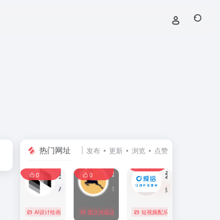
热门网址
发布
更新
浏览
点赞
0
0
0
107,585
11,390
8,386
0
美间
零克查词 — 专业的小红书、抖音、B站、小红书敏感词检测工具
爱给网
0
0
AI家居设计营销谈单的网站，免费为设计师、业主提供海量正版设计素材、谈单PPT模板、图片素材、平面素材、彩平图、软装搭配素材、海报模板等，装修效果图一键再创作，让其10秒搞定设计方案、谈单PPT，并有高佣返现。美间设计，让家居设计更简单，更高效！
零克查词是专业的小红书敏感词和违规词检测工具，同时具备抖音敏感词，快手敏感词，B站敏感词检测功能，是内容创作者的内容优化必备工具。
提供免费的音效配乐、3D模型、视频、游戏素材资源下载。
AI设计绘画
# 软装设计方案，装修效果图，免费软装设计素材下载，谈单P
图文排版运营
行业合规查询
短视频配乐
# B站敏感词
# 
0
0
0