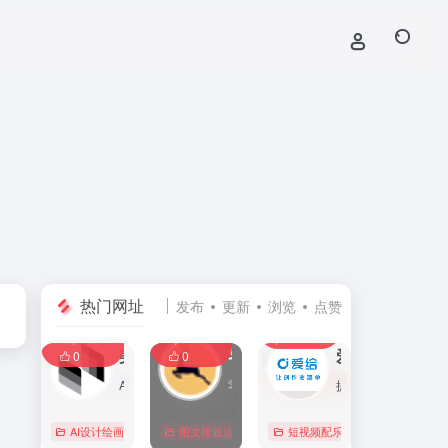
热门网址
发布
更新
浏览
点赞
0
0
0
107,586
11,404
8,390
0
美间
零克查词 — 专业的小红书、抖音、B站、小红书敏感词检测工具
爱给网
0
0
AI家居设计营销谈单的网站，免费为设计师、业主提供海量正版设计素材、谈单PPT模板、图片素材、平面素材、彩平图、软装搭配素材、海报模板等，装修效果图一键再创作，让其10秒搞定设计方案、谈单PPT，并有高佣返现。美间设计，让家居设计更简单，更高效！
零克查词是专业的小红书敏感词和违规词检测工具，同时具备抖音敏感词，快手敏感词，B站敏感词检测功能，是内容创作者的内容优化必备工具。
提供免费的音效配乐、3D模型、视频、游戏素材资源下载。
AI设计绘画
# 软装设计方案，装修效果图，免费软装设计素材下载，谈单P
图文排版运营
行业合规查询
短视频配乐
# B站敏感词
# 
0
0
0