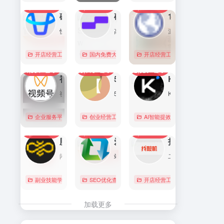
7,090
0
6,170
0
5,761
1
直达
直达
直达
磁力金牛官网
硅基流动 SiliconFlow
1688阿里巴巴采购批发网
快手电商商家一体化营销平台，整合电商投放能力，全链提升营销效果，磁力金牛让生意智能化，让营销简单化。
高性能 AI 算力与大模型服务平台（MaaS）
源头厂家，源头货！
开店经营工具
账号数据分析
国内免费大模型
# 品牌代投
# AI 云服务平台
开店经营工具
# 快手电商广告投放
# Image
# Infer
# 快
0
0
0
4,354
0
3,115
0
2,829
0
直达
直达
直达
视频号助手
58同城
KIMI
视频号是微信推出的一个短视频和直播内容平台，用户可以在这里创作、分享和发现视频内容。
58同城分类信息网，为你提供房产、招聘、黄页、团购、交友、二手、宠物、车辆、周边游等海量分类信息，充分满足您免费查看/发布信息的需求。北京58同城，专业的分类信息网。
Kimi是智能助手，擅长长文本处理、多语言对话、文件解读和辅助编程等，致力于提升用户工作效率和生活品质。
企业服务平台
图文排版运营
创业经营工具箱
# 北京免费发布信息
AI智能提效工具
# 北京分类信
国内免费大
0
0
0
2,215
0
2,064
0
2,019
0
直达
直达
直达
腾讯搜活帮
爱站
找靓机
闲暇时间在线赚钱的任务众包平台
站长工具查询服务，包括IP反查域名、Whois查询、PING检测、网站反向链接查询、友情链接检测等，并研发出独具特色的百度权重查询功能。
二手手机自营平台，主营9成新及以上的原装正品二手手机、平板电脑、笔记本电脑以及3C配件等数码产品。三重质量防护体系——B端自检+平台质检+正品险，实拍真机，支持7天无理由退换货以及365天官方质保服务，杜绝翻新机。平台目前已经与苹果中国供应商建立直接合作，同时为用户提供花呗分期、白条支付以及组合支付等多种支付形式。
副业技能学习
# 众包
SEO优化查询
# 大学生兼职
# 搜活帮
开店经营工具
# 二手iphone
直达
直达
直达
加载更多