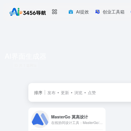
AI提效
创业工具箱
AI界面生成器
共 1 篇网址
排序
发布
更新
浏览
点赞
MasterGo 莫高设计
在线协同设计工具：MasterGo/莫高设计是AI时代企业级产品设计平台，贯穿产品设计研发的全链条在线协作工具,是可协作的在线sketch、国内版figma，提供在线产品设计、原型图制作设计、网页开发设计、产品交互设计、UI和UX设计工具等功能,支持多人实时协作,可快速搭建设计系统,为产品设计师、交互设计师、工程师以及产品经理提供更简单灵活的工作模式。