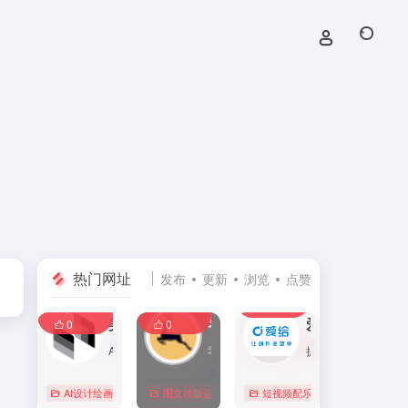
热门网址
发布
更新
浏览
点赞
0
0
0
107,589
11,410
8,401
0
美间
零克查词 — 专业的小红书、抖音、B站、小红书敏感词检测工具
爱给网
0
0
AI家居设计营销谈单的网站，免费为设计师、业主提供海量正版设计素材、谈单PPT模板、图片素材、平面素材、彩平图、软装搭配素材、海报模板等，装修效果图一键再创作，让其10秒搞定设计方案、谈单PPT，并有高佣返现。美间设计，让家居设计更简单，更高效！
零克查词是专业的小红书敏感词和违规词检测工具，同时具备抖音敏感词，快手敏感词，B站敏感词检测功能，是内容创作者的内容优化必备工具。
提供免费的音效配乐、3D模型、视频、游戏素材资源下载。
AI设计绘画
# 软装设计方案，装修效果图，免费软装设计素材下载，谈单P
图文排版运营
行业合规查询
短视频配乐
# B站敏感词
# 
0
0
0