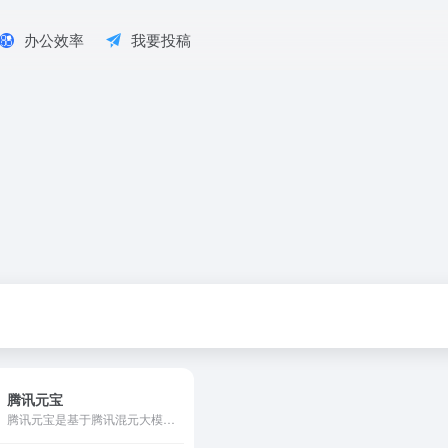
办公效率
我要投稿
腾讯元宝
腾讯元宝是基于腾讯混元大模型的AI应用，可以帮你写作绘画文案翻译编程搜索阅读总结的全能助手