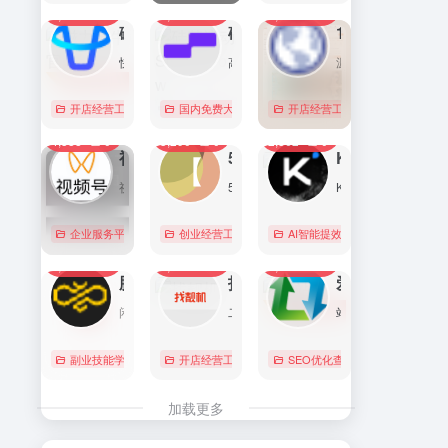
7,102
0
6,180
0
5,774
1
直达
直达
直达
磁力金牛官网
硅基流动 SiliconFlow
1688阿里巴巴采购批发网
快手电商商家一体化营销平台，整合电商投放能力，全链提升营销效果，磁力金牛让生意智能化，让营销简单化。
高性能 AI 算力与大模型服务平台（MaaS）
源头厂家，源头货！
开店经营工具
账号数据分析
国内免费大模型
# 品牌代投
# AI 云服务平台
开店经营工具
# 快手电商广告投放
# Image
# Infer
# 快
0
0
0
4,388
0
3,290
0
2,862
0
直达
直达
直达
视频号助手
58同城
KIMI
视频号是微信推出的一个短视频和直播内容平台，用户可以在这里创作、分享和发现视频内容。
58同城分类信息网，为你提供房产、招聘、黄页、团购、交友、二手、宠物、车辆、周边游等海量分类信息，充分满足您免费查看/发布信息的需求。北京58同城，专业的分类信息网。
Kimi是智能助手，擅长长文本处理、多语言对话、文件解读和辅助编程等，致力于提升用户工作效率和生活品质。
企业服务平台
图文排版运营
创业经营工具箱
# 北京免费发布信息
AI智能提效工具
# 北京分类信
国内免费大
0
0
0
2,236
0
2,126
0
2,086
0
直达
直达
直达
腾讯搜活帮
找靓机
爱站
闲暇时间在线赚钱的任务众包平台
二手手机自营平台，主营9成新及以上的原装正品二手手机、平板电脑、笔记本电脑以及3C配件等数码产品。三重质量防护体系——B端自检+平台质检+正品险，实拍真机，支持7天无理由退换货以及365天官方质保服务，杜绝翻新机。平台目前已经与苹果中国供应商建立直接合作，同时为用户提供花呗分期、白条支付以及组合支付等多种支付形式。
站长工具查询服务，包括IP反查域名、Whois查询、PING检测、网站反向链接查询、友情链接检测等，并研发出独具特色的百度权重查询功能。
副业技能学习
# 众包
开店经营工具
# 大学生兼职
# 二手iphone
# 搜活帮
SEO优化查询
# 二手手机
# 二手
直达
直达
直达
加载更多