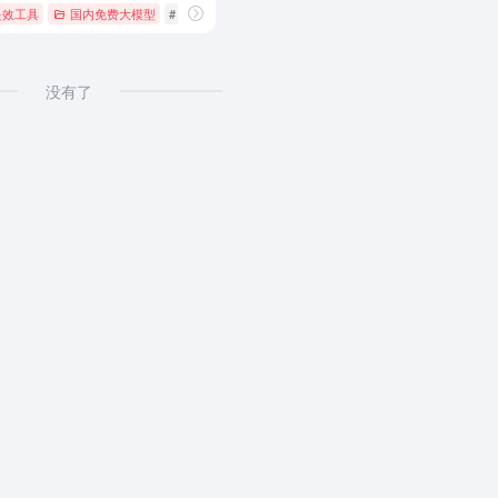
提效工具
国内免费大模型
# AIGC
# AI产品
# ai写作
没有了