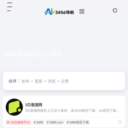
3d溜溜溜溜网设计素材
共 1 篇网址
排序
发布
更新
浏览
点赞
3D溜溜网
3D溜溜网拥有上亿设计素材，提供3d模型下载、su模型下载、材质贴图素材下载、CAD图纸、灵感图库、名师设计案例、效果图、设计方案文本素材参考借鉴等，是全网设计师共同学习交流的知识平台。
综合素材平台
# 3d66
# 3d66.com
# 3d66模型下载