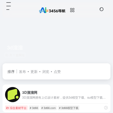
3d溜溜
共 1 篇网址
排序
发布
更新
浏览
点赞
3D溜溜网
3D溜溜网拥有上亿设计素材，提供3d模型下载、su模型下载、材质贴图素材下载、CAD图纸、灵感图库、名师设计案例、效果图、设计方案文本素材参考借鉴等，是全网设计师共同学习交流的知识平台。
综合素材平台
# 3d66
# 3d66.com
# 3d66模型下载