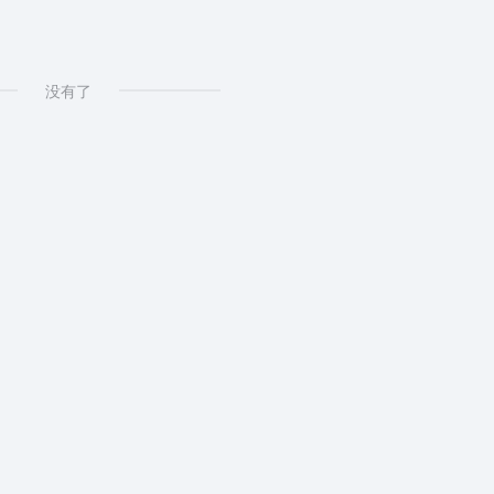
器
没有了