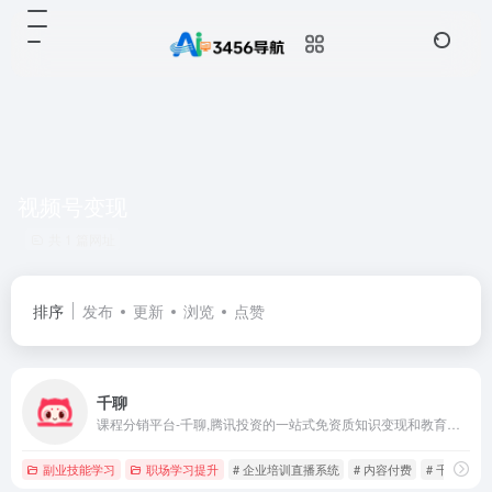
视频号变现
共 1 篇网址
排序
发布
更新
浏览
点赞
千聊
课程分销平台-千聊,腾讯投资的一站式免资质知识变现和教育培训工具,微信生态知识变现首选工具,覆盖抖音快手视频号等多渠道.一键创建直播间,全方位帮你提高触达/拉新/复购等关键环节指标!
副业技能学习
职场学习提升
# 企业培训直播系统
# 内容付费
# 千聊