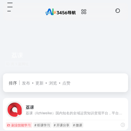
荔课
共 1 篇网址
排序
发布
更新
浏览
点赞
荔课
荔课（lizhiweike）国内知名的全域运营知识变现平台，平台拥有丰富的微课资源，提供全域一体化运营变现解决方案，通过构建多渠道全链路数字化商业闭环，帮助知识主实现知识变现。
副业技能学习
# 听课学习
# 开课分享
# 微课