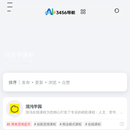
经济学课程
共 1 篇网址
排序
发布
更新
浏览
点赞
混沌学园
混沌在线课程为您精心打造了专业的精彩课程：人文、哲学、基础科学、复杂科学、经济学、认知心理、商业模式、战略管理、人才管理、创新思维等专业创新课程。网罗行业大咖傅盛、樊登、杨飞、许晓辉、单喆慜、沈拓、张邦鑫、李叫兽、罗振宇等与混沌一起打造商业大课。为想要提升职场竞争力、商业思维能力的终身学习者提供200+商业案例以及线上线下实战演练，塑造职场四大能力：谈判力、思维力、营销力、领导力。
商务思维提升
# 创新思维课程
# 商业模式课程
# 在线课程