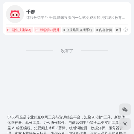
千聊
课程分销平台-千聊,腾讯投资的一站式免资质知识变现和教育培训工具,微信生态知识变现首选工具,覆盖抖音快手视频号等多渠道.一键创建直播间,全方位帮你提高触达/拉新/复购等关键环节指标!
副业技能学习
职场学习提升
# 企业培训直播系统
# 内容付费
# 千聊
没有了
3456导航
是专业的互联网工具与资源整合平台，汇聚 AI 创作工具、新媒体
运营神器、站长工具、办公协作软件、电商营销平台等全品类实用工具，覆
盖 AI 绘图编程、短视频去水印 / 剪辑、敏感词检测、数据分析、服务器管
理、素材下载等多元场景，为创业者、内容创作者、运营人员及开发者提供