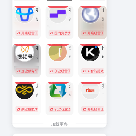
7,093
0
6,172
0
5,766
1
直达
直达
直达
磁力金牛官网
硅基流动 SiliconFlow
1688阿里巴巴采购批发网
快手电商商家一体化营销平台，整合电商投放能力，全链提升营销效果，磁力金牛让生意智能化，让营销简单化。
高性能 AI 算力与大模型服务平台（MaaS）
源头厂家，源头货！
开店经营工具
账号数据分析
国内免费大模型
# 品牌代投
# AI 云服务平台
开店经营工具
# 快手电商广告投放
# Image
# Infer
# 快
0
0
0
4,358
0
3,155
0
2,841
0
直达
直达
直达
视频号助手
58同城
KIMI
视频号是微信推出的一个短视频和直播内容平台，用户可以在这里创作、分享和发现视频内容。
58同城分类信息网，为你提供房产、招聘、黄页、团购、交友、二手、宠物、车辆、周边游等海量分类信息，充分满足您免费查看/发布信息的需求。北京58同城，专业的分类信息网。
Kimi是智能助手，擅长长文本处理、多语言对话、文件解读和辅助编程等，致力于提升用户工作效率和生活品质。
企业服务平台
图文排版运营
创业经营工具箱
# 北京免费发布信息
AI智能提效工具
# 北京分类信
国内免费大
0
0
0
2,221
0
2,073
0
2,042
0
直达
直达
直达
腾讯搜活帮
爱站
找靓机
闲暇时间在线赚钱的任务众包平台
站长工具查询服务，包括IP反查域名、Whois查询、PING检测、网站反向链接查询、友情链接检测等，并研发出独具特色的百度权重查询功能。
二手手机自营平台，主营9成新及以上的原装正品二手手机、平板电脑、笔记本电脑以及3C配件等数码产品。三重质量防护体系——B端自检+平台质检+正品险，实拍真机，支持7天无理由退换货以及365天官方质保服务，杜绝翻新机。平台目前已经与苹果中国供应商建立直接合作，同时为用户提供花呗分期、白条支付以及组合支付等多种支付形式。
副业技能学习
# 众包
SEO优化查询
# 大学生兼职
# 搜活帮
开店经营工具
# 二手iphone
直达
直达
直达
加载更多