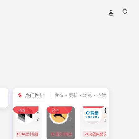
热门网址
发布
更新
浏览
点赞
0
0
0
107,586
11,405
8,392
0
美间
零克查词 — 专业的小红书、抖音、B站、小红书敏感词检测工具
爱给网
0
0
AI家居设计营销谈单的网站，免费为设计师、业主提供海量正版设计素材、谈单PPT模板、图片素材、平面素材、彩平图、软装搭配素材、海报模板等，装修效果图一键再创作，让其10秒搞定设计方案、谈单PPT，并有高佣返现。美间设计，让家居设计更简单，更高效！
零克查词是专业的小红书敏感词和违规词检测工具，同时具备抖音敏感词，快手敏感词，B站敏感词检测功能，是内容创作者的内容优化必备工具。
提供免费的音效配乐、3D模型、视频、游戏素材资源下载。
AI设计绘画
# 软装设计方案，装修效果图，免费软装设计素材下载，谈单P
图文排版运营
行业合规查询
短视频配乐
# B站敏感词
# 
0
0
0