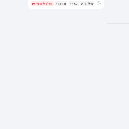
云盘与存储
# cloud
# QQ
# qq微云