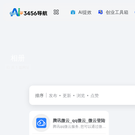
AI提效
创业工具箱
相册
共 1 篇网址
排序
发布
更新
浏览
点赞
腾讯微云_qq微云_微云登陆
腾讯qq微云服务, 您可以通过微云登陆方便地在手机和电脑之间同步文件、推送照片和传输数据。