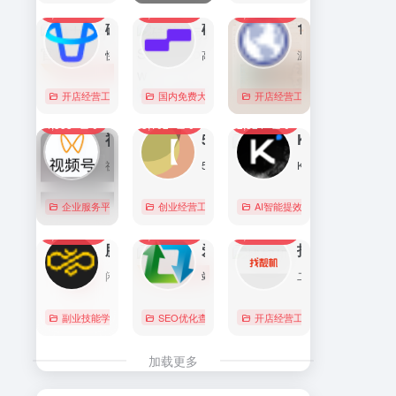
7,089
0
6,169
0
5,754
1
直达
直达
直达
磁力金牛官网
硅基流动 SiliconFlow
1688阿里巴巴采购批发网
快手电商商家一体化营销平台，整合电商投放能力，全链提升营销效果，磁力金牛让生意智能化，让营销简单化。
高性能 AI 算力与大模型服务平台（MaaS）
源头厂家，源头货！
开店经营工具
账号数据分析
国内免费大模型
# 品牌代投
# AI 云服务平台
开店经营工具
# 快手电商广告投放
# Image
# Infer
# 快
0
0
0
4,353
0
3,102
0
2,824
0
直达
直达
直达
视频号助手
58同城
KIMI
视频号是微信推出的一个短视频和直播内容平台，用户可以在这里创作、分享和发现视频内容。
58同城分类信息网，为你提供房产、招聘、黄页、团购、交友、二手、宠物、车辆、周边游等海量分类信息，充分满足您免费查看/发布信息的需求。北京58同城，专业的分类信息网。
Kimi是智能助手，擅长长文本处理、多语言对话、文件解读和辅助编程等，致力于提升用户工作效率和生活品质。
企业服务平台
图文排版运营
创业经营工具箱
# 北京免费发布信息
AI智能提效工具
# 北京分类信
国内免费大
0
0
0
2,214
0
2,062
0
2,003
0
直达
直达
直达
腾讯搜活帮
爱站
找靓机
闲暇时间在线赚钱的任务众包平台
站长工具查询服务，包括IP反查域名、Whois查询、PING检测、网站反向链接查询、友情链接检测等，并研发出独具特色的百度权重查询功能。
二手手机自营平台，主营9成新及以上的原装正品二手手机、平板电脑、笔记本电脑以及3C配件等数码产品。三重质量防护体系——B端自检+平台质检+正品险，实拍真机，支持7天无理由退换货以及365天官方质保服务，杜绝翻新机。平台目前已经与苹果中国供应商建立直接合作，同时为用户提供花呗分期、白条支付以及组合支付等多种支付形式。
副业技能学习
# 众包
SEO优化查询
# 大学生兼职
# 搜活帮
开店经营工具
# 二手iphone
直达
直达
直达
加载更多