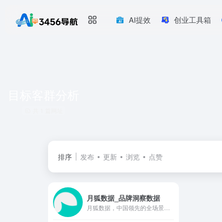
AI提效
创业工具箱
目标客群分析
共 1 篇网址
排序
发布
更新
浏览
点赞
月狐数据_品牌洞察数据
月狐数据，中国领先的全场景数据洞察与分析服务专家。凭借移动大数据根基以及精准app数据分析技术，月狐数据先后推出移动应用数据iAPP、品牌洞察数据iBrand、营销洞察数据iMarketing、金融另类数据等产品以及月狐研究院的专业研究咨询服务，旨在用数据帮助企业洞察市场增量，赋能商业精准决策。