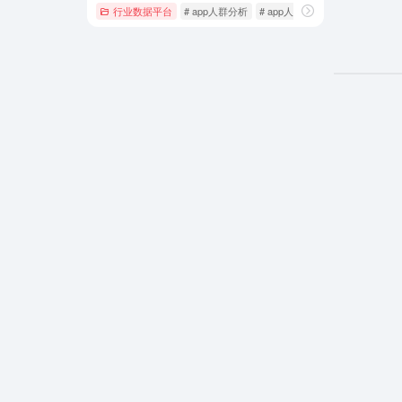
行业数据平台
# app人群分析
# app人群画像
# app对比分析