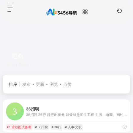
电商
共 1 篇网址
排序
发布
更新
浏览
点赞
36招聘
36招聘 36行 行行出状元 就业就是民生工程 主播、电商、网约车司机、骑手/快递、销售、客服、人事/文职、歺饮、酒店/旅游、仓储物流、物业/保安、家政/月嫂、商超/百货、普工/技工 （36招聘 新选择）
求职面试备考
# 36招聘
# 36行
# 人事/文职