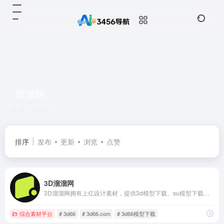
溜溜网
共 1 篇网址
排序
发布
更新
浏览
点赞
3D溜溜网
3D溜溜网拥有上亿设计素材，提供3d模型下载、su模型下载、材质贴图素材下载、CAD图纸、灵感图库、名师设计案例、效果图、设计方案文本素材参考借鉴等，是全网设计师共同学习交流的知识平台。
综合素材平台
# 3d66
# 3d66.com
# 3d66模型下载