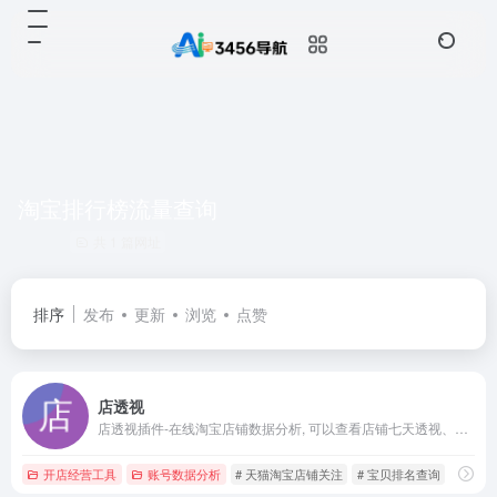
淘宝排行榜流量查询
共 1 篇网址
排序
发布
更新
浏览
点赞
店透视
店透视插件-在线淘宝店铺数据分析, 可以查看店铺七天透视、揭秘竞品引流关键词 摸清直通车好词 搜索引流词，拓展自身流量，知己知彼，打造店铺爆款的运营神器
开店经营工具
账号数据分析
# 天猫淘宝店铺关注
# 宝贝排名查询
# 店透