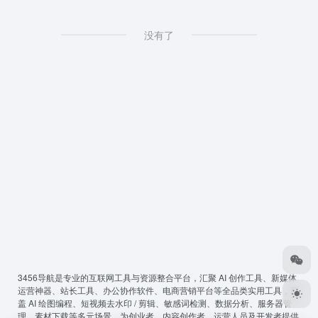
没有了
3456导航
是专业的互联网工具与资源整合平台，汇聚 AI 创作工具、新媒体
运营神器、站长工具、办公协作软件、电商营销平台等全品类实用工具，覆
盖 AI 绘图编程、短视频去水印 / 剪辑、敏感词检测、数据分析、服务器管
理、素材下载等多元场景，为创业者、内容创作者、运营人员及开发者提供