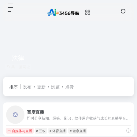
法律
共 1 篇网址
排序
发布
更新
浏览
点赞
百度直播
即时分享新知、经验、见识，陪伴用户收获与成长的直播平台。目前用户可通过百度百家号开播，百家号是全球最大中文搜索引擎百度为内容创作者提供的内容发布、内容变现和粉丝管理平台。通过百家号开直播功能和第三方推拉流方式，用户可以在百度平台实时分享新知，与世界进行直接对话。百度直播致力于打造成最有价值的泛知识直播平台，帮助用户探索世界，分享乐趣并有所收获。与此同时，百度坚持将直播作为移动生态的基础设施能力，提升获取信息与知识的体验，进一步丰富与完善移动内容生态，继续成为人们获取信息与知识的第一入口。
自媒体与直播
# 三农
# 体育直播
# 健康直播