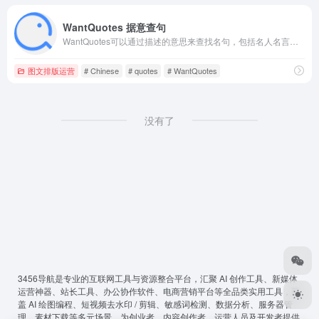
WantQuotes 据意查句
WantQuotes可以通过描述的意思来查找名句，包括名人名言、古诗词和文言文名句、谚语俗语歇后语等。WantQuotes基于最先进的人工智能算法实现，由清华大学自然语言处理实验室出品。
图文排版运营
# Chinese
# quotes
# WantQuotes
没有了
3456导航
是专业的互联网工具与资源整合平台，汇聚 AI 创作工具、新媒体
运营神器、站长工具、办公协作软件、电商营销平台等全品类实用工具，覆
盖 AI 绘图编程、短视频去水印 / 剪辑、敏感词检测、数据分析、服务器管
理、素材下载等多元场景，为创业者、内容创作者、运营人员及开发者提供