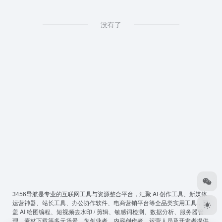
没有了
3456导航
是专业的互联网工具与资源整合平台，汇聚 AI 创作工具、新媒体
运营神器、站长工具、办公协作软件、电商营销平台等全品类实用工具，覆
盖 AI 绘图编程、短视频去水印 / 剪辑、敏感词检测、数据分析、服务器管
理、素材下载等多元场景，为创业者、内容创作者、运营人员及开发者提供