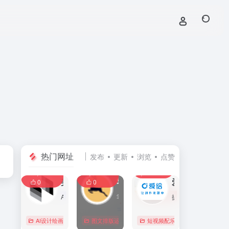
热门网址
发布
更新
浏览
点赞
0
0
0
107,585
11,387
8,386
0
美间
零克查词 — 专业的小红书、抖音、B站、小红书敏感词检测工具
爱给网
0
0
AI家居设计营销谈单的网站，免费为设计师、业主提供海量正版设计素材、谈单PPT模板、图片素材、平面素材、彩平图、软装搭配素材、海报模板等，装修效果图一键再创作，让其10秒搞定设计方案、谈单PPT，并有高佣返现。美间设计，让家居设计更简单，更高效！
零克查词是专业的小红书敏感词和违规词检测工具，同时具备抖音敏感词，快手敏感词，B站敏感词检测功能，是内容创作者的内容优化必备工具。
提供免费的音效配乐、3D模型、视频、游戏素材资源下载。
AI设计绘画
# 软装设计方案，装修效果图，免费软装设计素材下载，谈单P
图文排版运营
行业合规查询
短视频配乐
# B站敏感词
# 
0
0
0