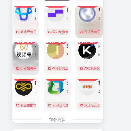
7,083
0
6,165
0
5,752
1
直达
直达
直达
磁力金牛官网
硅基流动 SiliconFlow
1688阿里巴巴采购批发网
快手电商商家一体化营销平台，整合电商投放能力，全链提升营销效果，磁力金牛让生意智能化，让营销简单化。
高性能 AI 算力与大模型服务平台（MaaS）
源头厂家，源头货！
开店经营工具
账号数据分析
国内免费大模型
# 品牌代投
# AI 云服务平台
开店经营工具
# 快手电商广告投放
# Image
# Infer
# 快
0
0
0
4,352
0
3,070
0
2,816
0
直达
直达
直达
视频号助手
58同城
KIMI
视频号是微信推出的一个短视频和直播内容平台，用户可以在这里创作、分享和发现视频内容。
58同城分类信息网，为你提供房产、招聘、黄页、团购、交友、二手、宠物、车辆、周边游等海量分类信息，充分满足您免费查看/发布信息的需求。北京58同城，专业的分类信息网。
Kimi是智能助手，擅长长文本处理、多语言对话、文件解读和辅助编程等，致力于提升用户工作效率和生活品质。
企业服务平台
图文排版运营
创业经营工具箱
# 北京免费发布信息
AI智能提效工具
# 北京分类信
国内免费大
0
0
0
2,207
0
2,057
0
1,981
0
直达
直达
直达
腾讯搜活帮
爱站
找靓机
闲暇时间在线赚钱的任务众包平台
站长工具查询服务，包括IP反查域名、Whois查询、PING检测、网站反向链接查询、友情链接检测等，并研发出独具特色的百度权重查询功能。
二手手机自营平台，主营9成新及以上的原装正品二手手机、平板电脑、笔记本电脑以及3C配件等数码产品。三重质量防护体系——B端自检+平台质检+正品险，实拍真机，支持7天无理由退换货以及365天官方质保服务，杜绝翻新机。平台目前已经与苹果中国供应商建立直接合作，同时为用户提供花呗分期、白条支付以及组合支付等多种支付形式。
副业技能学习
# 众包
SEO优化查询
# 大学生兼职
# 搜活帮
开店经营工具
# 二手iphone
直达
直达
直达
加载更多