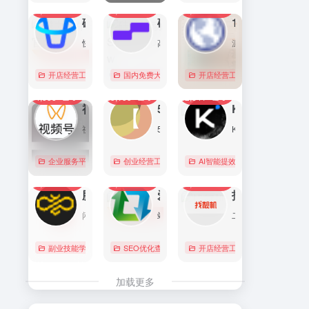
7,093
0
6,172
0
5,766
1
直达
直达
直达
磁力金牛官网
硅基流动 SiliconFlow
1688阿里巴巴采购批发网
快手电商商家一体化营销平台，整合电商投放能力，全链提升营销效果，磁力金牛让生意智能化，让营销简单化。
高性能 AI 算力与大模型服务平台（MaaS）
源头厂家，源头货！
开店经营工具
账号数据分析
国内免费大模型
# 品牌代投
# AI 云服务平台
开店经营工具
# 快手电商广告投放
# Image
# Infer
# 快
0
0
0
4,358
0
3,155
0
2,841
0
直达
直达
直达
视频号助手
58同城
KIMI
视频号是微信推出的一个短视频和直播内容平台，用户可以在这里创作、分享和发现视频内容。
58同城分类信息网，为你提供房产、招聘、黄页、团购、交友、二手、宠物、车辆、周边游等海量分类信息，充分满足您免费查看/发布信息的需求。北京58同城，专业的分类信息网。
Kimi是智能助手，擅长长文本处理、多语言对话、文件解读和辅助编程等，致力于提升用户工作效率和生活品质。
企业服务平台
图文排版运营
创业经营工具箱
# 北京免费发布信息
AI智能提效工具
# 北京分类信
国内免费大
0
0
0
2,221
0
2,073
0
2,044
0
直达
直达
直达
腾讯搜活帮
爱站
找靓机
闲暇时间在线赚钱的任务众包平台
站长工具查询服务，包括IP反查域名、Whois查询、PING检测、网站反向链接查询、友情链接检测等，并研发出独具特色的百度权重查询功能。
二手手机自营平台，主营9成新及以上的原装正品二手手机、平板电脑、笔记本电脑以及3C配件等数码产品。三重质量防护体系——B端自检+平台质检+正品险，实拍真机，支持7天无理由退换货以及365天官方质保服务，杜绝翻新机。平台目前已经与苹果中国供应商建立直接合作，同时为用户提供花呗分期、白条支付以及组合支付等多种支付形式。
副业技能学习
# 众包
SEO优化查询
# 大学生兼职
# 搜活帮
开店经营工具
# 二手iphone
直达
直达
直达
加载更多