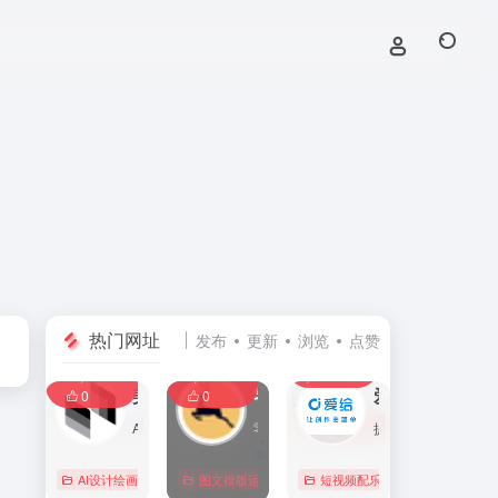
热门网址
发布
更新
浏览
点赞
0
0
0
107,586
11,405
8,392
0
美间
零克查词 — 专业的小红书、抖音、B站、小红书敏感词检测工具
爱给网
0
0
AI家居设计营销谈单的网站，免费为设计师、业主提供海量正版设计素材、谈单PPT模板、图片素材、平面素材、彩平图、软装搭配素材、海报模板等，装修效果图一键再创作，让其10秒搞定设计方案、谈单PPT，并有高佣返现。美间设计，让家居设计更简单，更高效！
零克查词是专业的小红书敏感词和违规词检测工具，同时具备抖音敏感词，快手敏感词，B站敏感词检测功能，是内容创作者的内容优化必备工具。
提供免费的音效配乐、3D模型、视频、游戏素材资源下载。
AI设计绘画
# 软装设计方案，装修效果图，免费软装设计素材下载，谈单P
图文排版运营
行业合规查询
短视频配乐
# B站敏感词
# 
0
0
0