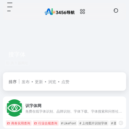
搜字体
共 1 篇网址
排序
发布
更新
浏览
点赞
识字体网
免费在线字体识别、品牌识别、字体下载、字体搜索和问答社区网站，免费下载Windows、macOS、Linux、Android、iOS/iPad/iPhone字体识别扫一扫软件。无人值守的自动识别和自动/手动拼字，结合人工智能、大数据和搜索技术，可快速识别中文、英文、日文、韩文等全球文字，帮您购买与使用合规字体避免字体侵权风险。
商务实用查询
行业合规查询
# LikeFont
# 上传图片识别字体
# 图片字体