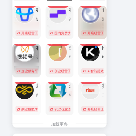
7,092
0
6,170
0
5,765
1
直达
直达
直达
磁力金牛官网
硅基流动 SiliconFlow
1688阿里巴巴采购批发网
快手电商商家一体化营销平台，整合电商投放能力，全链提升营销效果，磁力金牛让生意智能化，让营销简单化。
高性能 AI 算力与大模型服务平台（MaaS）
源头厂家，源头货！
开店经营工具
账号数据分析
国内免费大模型
# 品牌代投
# AI 云服务平台
开店经营工具
# 快手电商广告投放
# Image
# Infer
# 快
0
0
0
4,355
0
3,127
0
2,833
0
直达
直达
直达
视频号助手
58同城
KIMI
视频号是微信推出的一个短视频和直播内容平台，用户可以在这里创作、分享和发现视频内容。
58同城分类信息网，为你提供房产、招聘、黄页、团购、交友、二手、宠物、车辆、周边游等海量分类信息，充分满足您免费查看/发布信息的需求。北京58同城，专业的分类信息网。
Kimi是智能助手，擅长长文本处理、多语言对话、文件解读和辅助编程等，致力于提升用户工作效率和生活品质。
企业服务平台
图文排版运营
创业经营工具箱
# 北京免费发布信息
AI智能提效工具
# 北京分类信
国内免费大
0
0
0
2,217
0
2,067
0
2,030
0
直达
直达
直达
腾讯搜活帮
爱站
找靓机
闲暇时间在线赚钱的任务众包平台
站长工具查询服务，包括IP反查域名、Whois查询、PING检测、网站反向链接查询、友情链接检测等，并研发出独具特色的百度权重查询功能。
二手手机自营平台，主营9成新及以上的原装正品二手手机、平板电脑、笔记本电脑以及3C配件等数码产品。三重质量防护体系——B端自检+平台质检+正品险，实拍真机，支持7天无理由退换货以及365天官方质保服务，杜绝翻新机。平台目前已经与苹果中国供应商建立直接合作，同时为用户提供花呗分期、白条支付以及组合支付等多种支付形式。
副业技能学习
# 众包
SEO优化查询
# 大学生兼职
# 搜活帮
开店经营工具
# 二手iphone
直达
直达
直达
加载更多