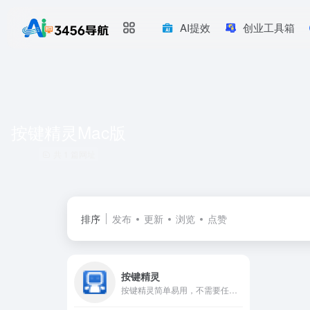
AI提效
创业工具箱
按键精灵Mac版
共 1 篇网址
排序
发布
更新
浏览
点赞
按键精灵
按键精灵简单易用，不需要任何编程知识就能做出功能强大的脚本。支持PC端，安卓端root，安卓端免root，ios越狱，ios免越狱，无需签名，轻松实现自动化脚本。只要您在电脑前用双手可以完成的动作，按键精灵都可以替您完成。官方下载最新版本按键精灵！