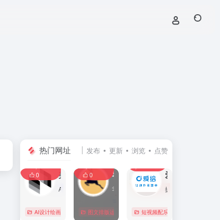
热门网址
发布
更新
浏览
点赞
0
0
0
107,586
11,405
8,391
0
美间
零克查词 — 专业的小红书、抖音、B站、小红书敏感词检测工具
爱给网
0
0
AI家居设计营销谈单的网站，免费为设计师、业主提供海量正版设计素材、谈单PPT模板、图片素材、平面素材、彩平图、软装搭配素材、海报模板等，装修效果图一键再创作，让其10秒搞定设计方案、谈单PPT，并有高佣返现。美间设计，让家居设计更简单，更高效！
零克查词是专业的小红书敏感词和违规词检测工具，同时具备抖音敏感词，快手敏感词，B站敏感词检测功能，是内容创作者的内容优化必备工具。
提供免费的音效配乐、3D模型、视频、游戏素材资源下载。
AI设计绘画
# 软装设计方案，装修效果图，免费软装设计素材下载，谈单P
图文排版运营
行业合规查询
短视频配乐
# B站敏感词
# 
0
0
0