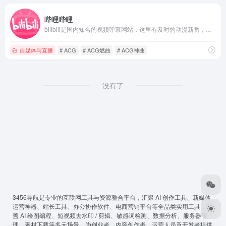
哔哩哔哩
bilibili是国内知名的视频弹幕网站，这里有及时的动漫新番，活跃的ACG氛围，有创意的Up主。大家可以在这里找到许多欢乐。
自媒体与直播
# ACG
# ACG燃曲
# ACG神曲
没有了
3456导航
是专业的互联网工具与资源整合平台，汇聚 AI 创作工具、新媒体
运营神器、站长工具、办公协作软件、电商营销平台等全品类实用工具，覆
盖 AI 绘图编程、短视频去水印 / 剪辑、敏感词检测、数据分析、服务器管
理、素材下载等多元场景，为创业者、内容创作者、运营人员及开发者提供