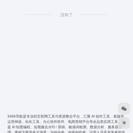
没有了
3456导航
是专业的互联网工具与资源整合平台，汇聚 AI 创作工具、新媒体
运营神器、站长工具、办公协作软件、电商营销平台等全品类实用工具，覆
盖 AI 绘图编程、短视频去水印 / 剪辑、敏感词检测、数据分析、服务器管
理、素材下载等多元场景，为创业者、内容创作者、运营人员及开发者提供