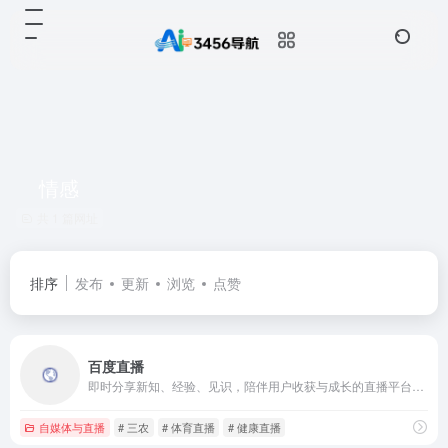
情感
共 1 篇网址
排序
发布
更新
浏览
点赞
百度直播
即时分享新知、经验、见识，陪伴用户收获与成长的直播平台。目前用户可通过百度百家号开播，百家号是全球最大中文搜索引擎百度为内容创作者提供的内容发布、内容变现和粉丝管理平台。通过百家号开直播功能和第三方推拉流方式，用户可以在百度平台实时分享新知，与世界进行直接对话。百度直播致力于打造成最有价值的泛知识直播平台，帮助用户探索世界，分享乐趣并有所收获。与此同时，百度坚持将直播作为移动生态的基础设施能力，提升获取信息与知识的体验，进一步丰富与完善移动内容生态，继续成为人们获取信息与知识的第一入口。
自媒体与直播
# 三农
# 体育直播
# 健康直播