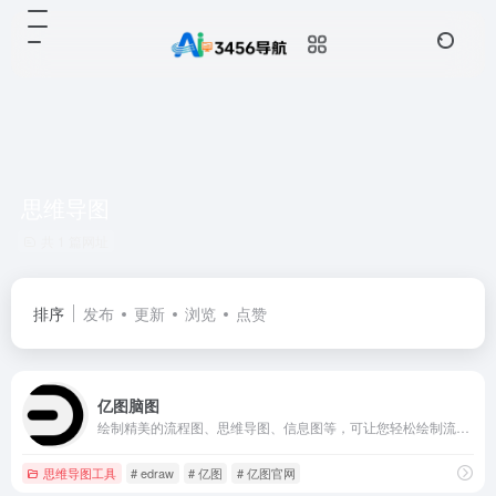
思维导图
共 1 篇网址
排序
发布
更新
浏览
点赞
亿图脑图
绘制精美的流程图、思维导图、信息图等，可让您轻松绘制流程图，思维导图，信息图，组织架构图，网络拓扑图，户型图，电路图等210种绘图类型。上万模板免费下载，一定程度可替代Visio。广泛应用于办公教育领域。
思维导图工具
# edraw
# 亿图
# 亿图官网