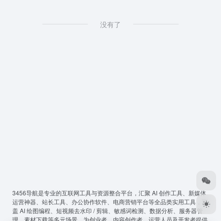
没有了
3456导航
是专业的互联网工具与资源整合平台，汇聚 AI 创作工具、新媒体
运营神器、站长工具、办公协作软件、电商营销平台等全品类实用工具，覆
盖 AI 绘图编程、短视频去水印 / 剪辑、敏感词检测、数据分析、服务器管
理、素材下载等多元场景，为创业者、内容创作者、运营人员及开发者提供