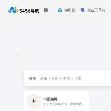
AI提效
创业工具箱
年鉴
共 1 篇网址
排序
发布
更新
浏览
点赞
中国知网
知识发现网络平台—面向海内外读者提供中国学术文献、外文文献、学位论文、报纸、会议、年鉴、工具书等各类资源统一检索、统一导航、在线阅读和下载服务。涵盖基础科学、文史哲、工程科技、社会科学、农业、经济与管理科学、医药卫生、信息科技等十大领域。