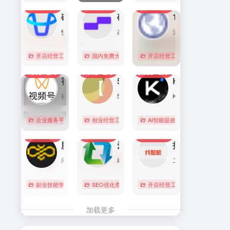
7,088
0
6,168
0
5,754
1
直达
直达
直达
磁力金牛官网
硅基流动 SiliconFlow
1688阿里巴巴采购批发网
快手电商商家一体化营销平台，整合电商投放能力，全链提升营销效果，磁力金牛让生意智能化，让营销简单化。
高性能 AI 算力与大模型服务平台（MaaS）
源头厂家，源头货！
开店经营工具
账号数据分析
国内免费大模型
# 品牌代投
# AI 云服务平台
开店经营工具
# 快手电商广告投放
# Image
# Infer
# 快
0
0
0
4,353
0
3,082
0
2,822
0
直达
直达
直达
视频号助手
58同城
KIMI
视频号是微信推出的一个短视频和直播内容平台，用户可以在这里创作、分享和发现视频内容。
58同城分类信息网，为你提供房产、招聘、黄页、团购、交友、二手、宠物、车辆、周边游等海量分类信息，充分满足您免费查看/发布信息的需求。北京58同城，专业的分类信息网。
Kimi是智能助手，擅长长文本处理、多语言对话、文件解读和辅助编程等，致力于提升用户工作效率和生活品质。
企业服务平台
图文排版运营
创业经营工具箱
# 北京免费发布信息
AI智能提效工具
# 北京分类信
国内免费大
0
0
0
2,209
0
2,058
0
1,995
0
直达
直达
直达
腾讯搜活帮
爱站
找靓机
闲暇时间在线赚钱的任务众包平台
站长工具查询服务，包括IP反查域名、Whois查询、PING检测、网站反向链接查询、友情链接检测等，并研发出独具特色的百度权重查询功能。
二手手机自营平台，主营9成新及以上的原装正品二手手机、平板电脑、笔记本电脑以及3C配件等数码产品。三重质量防护体系——B端自检+平台质检+正品险，实拍真机，支持7天无理由退换货以及365天官方质保服务，杜绝翻新机。平台目前已经与苹果中国供应商建立直接合作，同时为用户提供花呗分期、白条支付以及组合支付等多种支付形式。
副业技能学习
# 众包
SEO优化查询
# 大学生兼职
# 搜活帮
开店经营工具
# 二手iphone
直达
直达
直达
加载更多