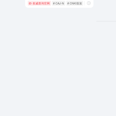
权威查询官网
# CAJ-N
# CNKI首发
# 专利