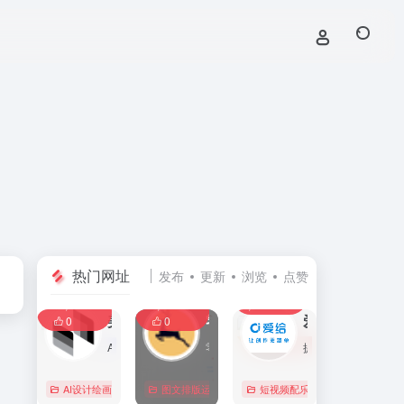
热门网址
发布
更新
浏览
点赞
0
0
0
107,585
11,394
8,387
0
美间
零克查词 — 专业的小红书、抖音、B站、小红书敏感词检测工具
爱给网
0
0
AI家居设计营销谈单的网站，免费为设计师、业主提供海量正版设计素材、谈单PPT模板、图片素材、平面素材、彩平图、软装搭配素材、海报模板等，装修效果图一键再创作，让其10秒搞定设计方案、谈单PPT，并有高佣返现。美间设计，让家居设计更简单，更高效！
零克查词是专业的小红书敏感词和违规词检测工具，同时具备抖音敏感词，快手敏感词，B站敏感词检测功能，是内容创作者的内容优化必备工具。
提供免费的音效配乐、3D模型、视频、游戏素材资源下载。
AI设计绘画
# 软装设计方案，装修效果图，免费软装设计素材下载，谈单P
图文排版运营
行业合规查询
短视频配乐
# B站敏感词
# 
0
0
0