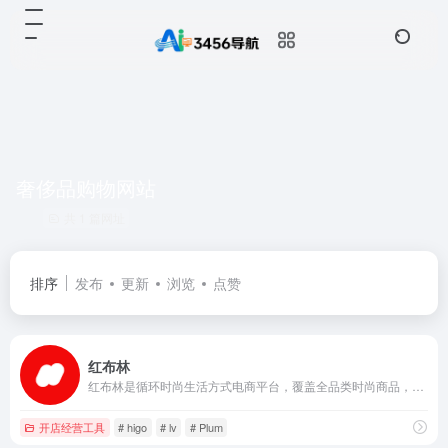
奢侈品购物网站
共 1 篇网址
排序
发布
更新
浏览
点赞
红布林
红布林是循环时尚生活方式电商平台，覆盖全品类时尚商品，2000+品牌，经典款、热门款、稀缺孤品限量兼备，为用户提供时尚单品买卖一体化的全链条标准化服务。红布林倡导既买又卖的循环时尚新生活方式，致力于让千万人的衣橱流转起来，自由探索品质生活。
开店经营工具
# higo
# lv
# Plum