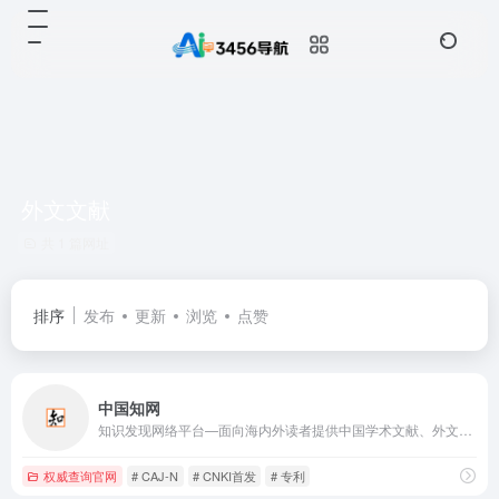
外文文献
共 1 篇网址
排序
发布
更新
浏览
点赞
中国知网
知识发现网络平台—面向海内外读者提供中国学术文献、外文文献、学位论文、报纸、会议、年鉴、工具书等各类资源统一检索、统一导航、在线阅读和下载服务。涵盖基础科学、文史哲、工程科技、社会科学、农业、经济与管理科学、医药卫生、信息科技等十大领域。
权威查询官网
# CAJ-N
# CNKI首发
# 专利