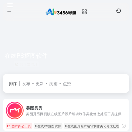
在线PS抠图软件
共 1 篇网址
排序
发布
更新
浏览
点赞
美图秀秀
美图秀秀网页版在线图片照片编辑制作美化修改处理工具提供在线拼图,在线改图修图,在线P图,在线美颜,在线ps照片，另外还提供图片美化、人像美容、添加文字、批量处理图片大小、证件照换底色、图片压缩等好用的功能，还有海报设计、平面设计、广告设计、贴纸素材、边框等丰富的内容，可制作PPT图片、简历、GIF动图等，支持Windows、Mac、Linux及网页版。
图片办公工具
# 在线PS抠图软件
# 在线图片照片编辑制作美化修改处理
# 在