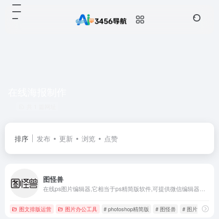
在线海报制作
共 1 篇网址
排序
发布
更新
浏览
点赞
图怪兽
在线ps图片编辑器,它相当于ps精简版软件,可提供微信编辑器功能,在线ps照片处理,拼图,图片制作,在线设计,平面设计,海报设计,在线图片处理等功能。图怪兽作图不求人处理简单易用,这款在线图片编辑软件让设计海报模板图片更轻松,帮助企业视觉营销投入成本更低。
图文排版运营
图片办公工具
# photoshop精简版
# 图怪兽
# 图片编辑器