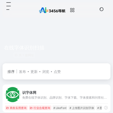
在线字体识别扫描
共 1 篇网址
排序
发布
更新
浏览
点赞
识字体网
免费在线字体识别、品牌识别、字体下载、字体搜索和问答社区网站，免费下载Windows、macOS、Linux、Android、iOS/iPad/iPhone字体识别扫一扫软件。无人值守的自动识别和自动/手动拼字，结合人工智能、大数据和搜索技术，可快速识别中文、英文、日文、韩文等全球文字，帮您购买与使用合规字体避免字体侵权风险。
商务实用查询
行业合规查询
# LikeFont
# 上传图片识别字体
# 图片字体