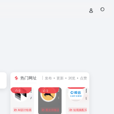
热门网址
发布
更新
浏览
点赞
0
0
0
107,586
11,405
8,391
0
美间
零克查词 — 专业的小红书、抖音、B站、小红书敏感词检测工具
爱给网
0
0
AI家居设计营销谈单的网站，免费为设计师、业主提供海量正版设计素材、谈单PPT模板、图片素材、平面素材、彩平图、软装搭配素材、海报模板等，装修效果图一键再创作，让其10秒搞定设计方案、谈单PPT，并有高佣返现。美间设计，让家居设计更简单，更高效！
零克查词是专业的小红书敏感词和违规词检测工具，同时具备抖音敏感词，快手敏感词，B站敏感词检测功能，是内容创作者的内容优化必备工具。
提供免费的音效配乐、3D模型、视频、游戏素材资源下载。
AI设计绘画
# 软装设计方案，装修效果图，免费软装设计素材下载，谈单P
图文排版运营
行业合规查询
短视频配乐
# B站敏感词
# 
0
0
0