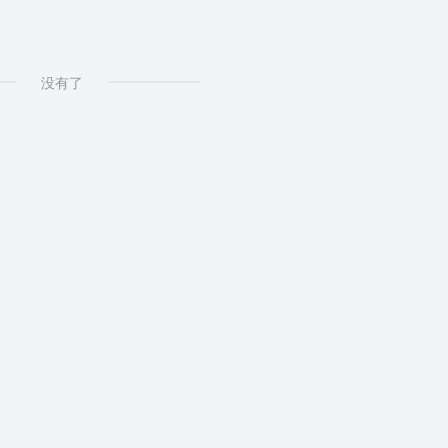
字体
# 图片字体在线识别
没有了