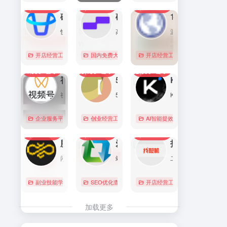
7,092
0
6,171
0
5,766
1
直达
直达
直达
磁力金牛官网
硅基流动 SiliconFlow
1688阿里巴巴采购批发网
快手电商商家一体化营销平台，整合电商投放能力，全链提升营销效果，磁力金牛让生意智能化，让营销简单化。
高性能 AI 算力与大模型服务平台（MaaS）
源头厂家，源头货！
开店经营工具
账号数据分析
国内免费大模型
# 品牌代投
# AI 云服务平台
开店经营工具
# 快手电商广告投放
# Image
# Infer
# 快
0
0
0
4,355
0
3,138
0
2,835
0
直达
直达
直达
视频号助手
58同城
KIMI
视频号是微信推出的一个短视频和直播内容平台，用户可以在这里创作、分享和发现视频内容。
58同城分类信息网，为你提供房产、招聘、黄页、团购、交友、二手、宠物、车辆、周边游等海量分类信息，充分满足您免费查看/发布信息的需求。北京58同城，专业的分类信息网。
Kimi是智能助手，擅长长文本处理、多语言对话、文件解读和辅助编程等，致力于提升用户工作效率和生活品质。
企业服务平台
图文排版运营
创业经营工具箱
# 北京免费发布信息
AI智能提效工具
# 北京分类信
国内免费大
0
0
0
2,219
0
2,072
0
2,035
0
直达
直达
直达
腾讯搜活帮
爱站
找靓机
闲暇时间在线赚钱的任务众包平台
站长工具查询服务，包括IP反查域名、Whois查询、PING检测、网站反向链接查询、友情链接检测等，并研发出独具特色的百度权重查询功能。
二手手机自营平台，主营9成新及以上的原装正品二手手机、平板电脑、笔记本电脑以及3C配件等数码产品。三重质量防护体系——B端自检+平台质检+正品险，实拍真机，支持7天无理由退换货以及365天官方质保服务，杜绝翻新机。平台目前已经与苹果中国供应商建立直接合作，同时为用户提供花呗分期、白条支付以及组合支付等多种支付形式。
副业技能学习
# 众包
SEO优化查询
# 大学生兼职
# 搜活帮
开店经营工具
# 二手iphone
直达
直达
直达
加载更多