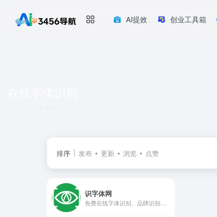
AI提效
创业工具箱
在线字体识别
共 1 篇网址
排序
发布
更新
浏览
点赞
识字体网
免费在线字体识别、品牌识别、字体下载、字体搜索和问答社区网站，免费下载Windows、macOS、Linux、Android、iOS/iPad/iPhone字体识别扫一扫软件。无人值守的自动识别和自动/手动拼字，结合人工智能、大数据和搜索技术，可快速识别中文、英文、日文、韩文等全球文字，帮您购买与使用合规字体避免字体侵权风险。