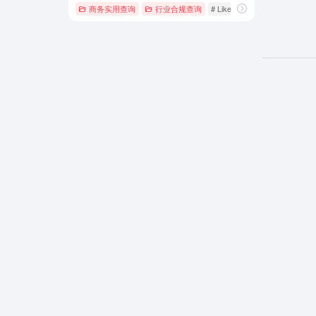
商务实用查询
行业合规查询
# LikeFont
# 上传图片识别