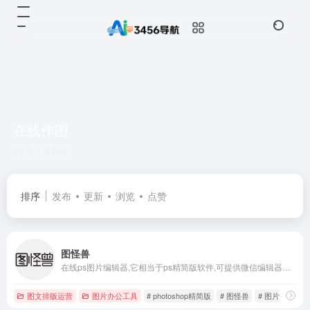
在线作图
共 2 篇网址
排序
发布
更新
浏览
点赞
图怪兽
在线ps图片编辑器,它相当于ps精简版软件,可提供微信编辑器功能,在线ps照片处理,拼图,图片制作,在线设计,平面设计,海报设计,在线图片处理等功能。图怪兽作图不求人处理简单易用,这款在线图片编辑软件让设计海报模板图片更轻松,帮助企业视觉营销投入成本更低。
图文排版运营
图片办公工具
# photoshop精简版
# 图怪兽
# 图片编辑器