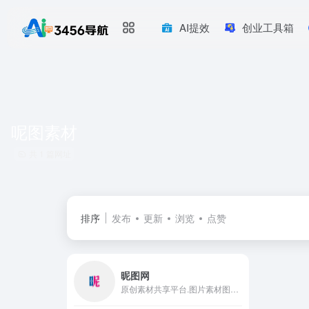
AI提效
创业工具箱
呢图素材
共 1 篇网址
排序
发布
更新
浏览
点赞
昵图网
原创素材共享平台.图片素材图库提供海量原创素材,图片下载,摄影作品,设计素材,视频素材,ppt模板,PSD源文件,矢量图,AI,CDR,EPS等高清图片下载.