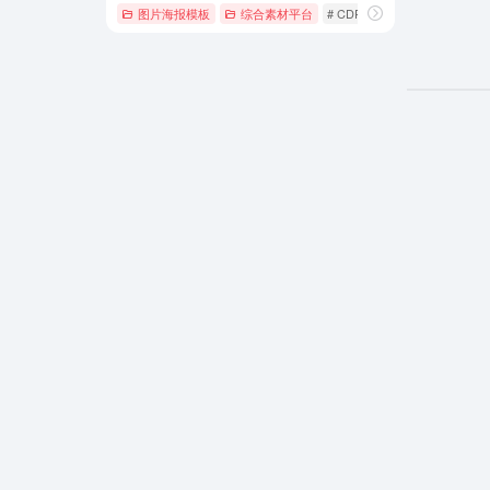
图片海报模板
综合素材平台
# CDR
# EPS
# nipic昵图