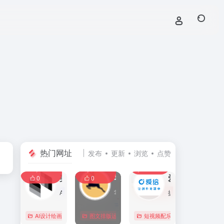
热门网址
发布
更新
浏览
点赞
0
0
0
107,589
11,410
8,401
0
美间
零克查词 — 专业的小红书、抖音、B站、小红书敏感词检测工具
爱给网
0
0
AI家居设计营销谈单的网站，免费为设计师、业主提供海量正版设计素材、谈单PPT模板、图片素材、平面素材、彩平图、软装搭配素材、海报模板等，装修效果图一键再创作，让其10秒搞定设计方案、谈单PPT，并有高佣返现。美间设计，让家居设计更简单，更高效！
零克查词是专业的小红书敏感词和违规词检测工具，同时具备抖音敏感词，快手敏感词，B站敏感词检测功能，是内容创作者的内容优化必备工具。
提供免费的音效配乐、3D模型、视频、游戏素材资源下载。
AI设计绘画
# 软装设计方案，装修效果图，免费软装设计素材下载，谈单P
图文排版运营
行业合规查询
短视频配乐
# B站敏感词
# 
0
0
0