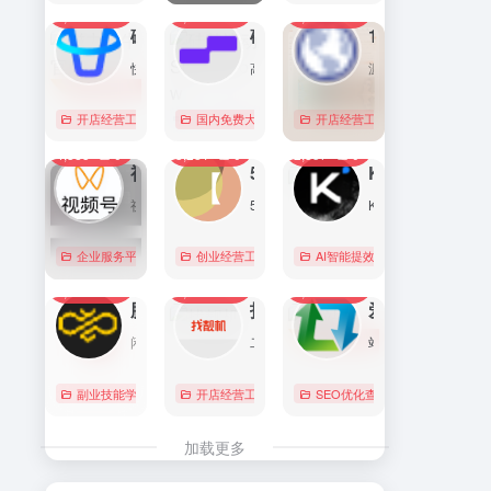
7,102
0
6,180
0
5,774
1
直达
直达
直达
磁力金牛官网
硅基流动 SiliconFlow
1688阿里巴巴采购批发网
快手电商商家一体化营销平台，整合电商投放能力，全链提升营销效果，磁力金牛让生意智能化，让营销简单化。
高性能 AI 算力与大模型服务平台（MaaS）
源头厂家，源头货！
开店经营工具
账号数据分析
国内免费大模型
# 品牌代投
# AI 云服务平台
开店经营工具
# 快手电商广告投放
# Image
# Infer
# 快
0
0
0
4,385
0
3,281
0
2,857
0
直达
直达
直达
视频号助手
58同城
KIMI
视频号是微信推出的一个短视频和直播内容平台，用户可以在这里创作、分享和发现视频内容。
58同城分类信息网，为你提供房产、招聘、黄页、团购、交友、二手、宠物、车辆、周边游等海量分类信息，充分满足您免费查看/发布信息的需求。北京58同城，专业的分类信息网。
Kimi是智能助手，擅长长文本处理、多语言对话、文件解读和辅助编程等，致力于提升用户工作效率和生活品质。
企业服务平台
图文排版运营
创业经营工具箱
# 北京免费发布信息
AI智能提效工具
# 北京分类信
国内免费大
0
0
0
2,234
0
2,122
0
2,083
0
直达
直达
直达
腾讯搜活帮
找靓机
爱站
闲暇时间在线赚钱的任务众包平台
二手手机自营平台，主营9成新及以上的原装正品二手手机、平板电脑、笔记本电脑以及3C配件等数码产品。三重质量防护体系——B端自检+平台质检+正品险，实拍真机，支持7天无理由退换货以及365天官方质保服务，杜绝翻新机。平台目前已经与苹果中国供应商建立直接合作，同时为用户提供花呗分期、白条支付以及组合支付等多种支付形式。
站长工具查询服务，包括IP反查域名、Whois查询、PING检测、网站反向链接查询、友情链接检测等，并研发出独具特色的百度权重查询功能。
副业技能学习
# 众包
开店经营工具
# 大学生兼职
# 二手iphone
# 搜活帮
SEO优化查询
# 二手手机
# 二手
直达
直达
直达
加载更多