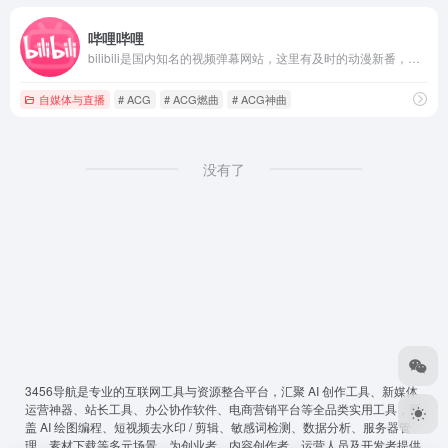
哔哩哔哩
bilibili是国内知名的视频弹幕网站，这里有及时的动漫新番，活跃的ACG氛围，有创意的Up主。大家可以在这里找到许多欢乐。
自媒体与直播
# ACG
# ACG燃曲
# ACG神曲
没有了
3456导航
是专业的互联网工具与资源整合平台，汇聚 AI 创作工具、新媒体
运营神器、站长工具、办公协作软件、电商营销平台等全品类实用工具，覆
盖 AI 绘图编程、短视频去水印 / 剪辑、敏感词检测、数据分析、服务器管
理、素材下载等多元场景，为创业者、内容创作者、运营人员及开发者提供