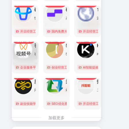
7,089
0
6,169
0
5,754
1
直达
直达
直达
磁力金牛官网
硅基流动 SiliconFlow
1688阿里巴巴采购批发网
快手电商商家一体化营销平台，整合电商投放能力，全链提升营销效果，磁力金牛让生意智能化，让营销简单化。
高性能 AI 算力与大模型服务平台（MaaS）
源头厂家，源头货！
开店经营工具
账号数据分析
国内免费大模型
# 品牌代投
# AI 云服务平台
开店经营工具
# 快手电商广告投放
# Image
# Infer
# 快
0
0
0
4,353
0
3,107
0
2,827
0
直达
直达
直达
视频号助手
58同城
KIMI
视频号是微信推出的一个短视频和直播内容平台，用户可以在这里创作、分享和发现视频内容。
58同城分类信息网，为你提供房产、招聘、黄页、团购、交友、二手、宠物、车辆、周边游等海量分类信息，充分满足您免费查看/发布信息的需求。北京58同城，专业的分类信息网。
Kimi是智能助手，擅长长文本处理、多语言对话、文件解读和辅助编程等，致力于提升用户工作效率和生活品质。
企业服务平台
图文排版运营
创业经营工具箱
# 北京免费发布信息
AI智能提效工具
# 北京分类信
国内免费大
0
0
0
2,214
0
2,063
0
2,010
0
直达
直达
直达
腾讯搜活帮
爱站
找靓机
闲暇时间在线赚钱的任务众包平台
站长工具查询服务，包括IP反查域名、Whois查询、PING检测、网站反向链接查询、友情链接检测等，并研发出独具特色的百度权重查询功能。
二手手机自营平台，主营9成新及以上的原装正品二手手机、平板电脑、笔记本电脑以及3C配件等数码产品。三重质量防护体系——B端自检+平台质检+正品险，实拍真机，支持7天无理由退换货以及365天官方质保服务，杜绝翻新机。平台目前已经与苹果中国供应商建立直接合作，同时为用户提供花呗分期、白条支付以及组合支付等多种支付形式。
副业技能学习
# 众包
SEO优化查询
# 大学生兼职
# 搜活帮
开店经营工具
# 二手iphone
直达
直达
直达
加载更多