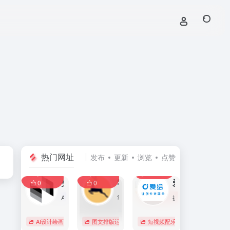
热门网址
发布
更新
浏览
点赞
0
0
0
107,586
11,403
8,390
0
美间
零克查词 — 专业的小红书、抖音、B站、小红书敏感词检测工具
爱给网
0
0
AI家居设计营销谈单的网站，免费为设计师、业主提供海量正版设计素材、谈单PPT模板、图片素材、平面素材、彩平图、软装搭配素材、海报模板等，装修效果图一键再创作，让其10秒搞定设计方案、谈单PPT，并有高佣返现。美间设计，让家居设计更简单，更高效！
零克查词是专业的小红书敏感词和违规词检测工具，同时具备抖音敏感词，快手敏感词，B站敏感词检测功能，是内容创作者的内容优化必备工具。
提供免费的音效配乐、3D模型、视频、游戏素材资源下载。
AI设计绘画
# 软装设计方案，装修效果图，免费软装设计素材下载，谈单P
图文排版运营
行业合规查询
短视频配乐
# B站敏感词
# 
0
0
0