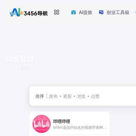
AI提效
创业工具箱
动漫歌曲
共 1 篇网址
排序
发布
更新
浏览
点赞
哔哩哔哩
bilibili是国内知名的视频弹幕网站，这里有及时的动漫新番，活跃的ACG氛围，有创意的Up主。大家可以在这里找到许多欢乐。