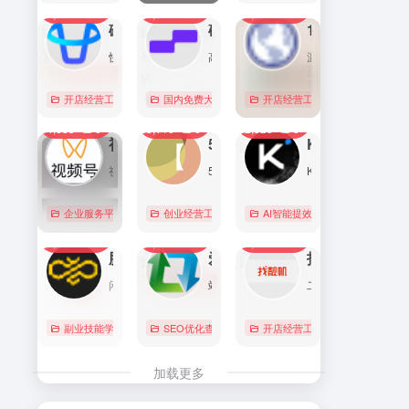
7,089
0
6,169
0
5,759
1
直达
直达
直达
磁力金牛官网
硅基流动 SiliconFlow
1688阿里巴巴采购批发网
快手电商商家一体化营销平台，整合电商投放能力，全链提升营销效果，磁力金牛让生意智能化，让营销简单化。
高性能 AI 算力与大模型服务平台（MaaS）
源头厂家，源头货！
开店经营工具
账号数据分析
国内免费大模型
# 品牌代投
# AI 云服务平台
开店经营工具
# 快手电商广告投放
# Image
# Infer
# 快
0
0
0
4,353
0
3,110
0
2,828
0
直达
直达
直达
视频号助手
58同城
KIMI
视频号是微信推出的一个短视频和直播内容平台，用户可以在这里创作、分享和发现视频内容。
58同城分类信息网，为你提供房产、招聘、黄页、团购、交友、二手、宠物、车辆、周边游等海量分类信息，充分满足您免费查看/发布信息的需求。北京58同城，专业的分类信息网。
Kimi是智能助手，擅长长文本处理、多语言对话、文件解读和辅助编程等，致力于提升用户工作效率和生活品质。
企业服务平台
图文排版运营
创业经营工具箱
# 北京免费发布信息
AI智能提效工具
# 北京分类信
国内免费大
0
0
0
2,214
0
2,064
0
2,016
0
直达
直达
直达
腾讯搜活帮
爱站
找靓机
闲暇时间在线赚钱的任务众包平台
站长工具查询服务，包括IP反查域名、Whois查询、PING检测、网站反向链接查询、友情链接检测等，并研发出独具特色的百度权重查询功能。
二手手机自营平台，主营9成新及以上的原装正品二手手机、平板电脑、笔记本电脑以及3C配件等数码产品。三重质量防护体系——B端自检+平台质检+正品险，实拍真机，支持7天无理由退换货以及365天官方质保服务，杜绝翻新机。平台目前已经与苹果中国供应商建立直接合作，同时为用户提供花呗分期、白条支付以及组合支付等多种支付形式。
副业技能学习
# 众包
SEO优化查询
# 大学生兼职
# 搜活帮
开店经营工具
# 二手iphone
直达
直达
直达
加载更多