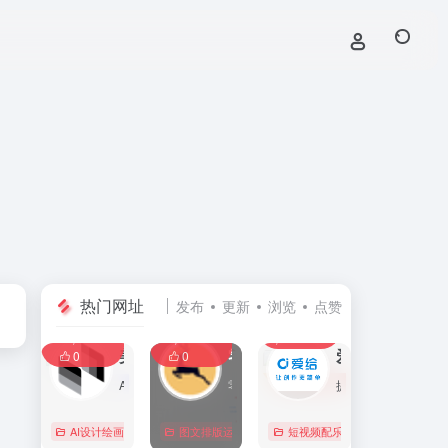
热门网址
发布
更新
浏览
点赞
0
0
0
107,586
11,404
8,390
0
美间
零克查词 — 专业的小红书、抖音、B站、小红书敏感词检测工具
爱给网
0
0
AI家居设计营销谈单的网站，免费为设计师、业主提供海量正版设计素材、谈单PPT模板、图片素材、平面素材、彩平图、软装搭配素材、海报模板等，装修效果图一键再创作，让其10秒搞定设计方案、谈单PPT，并有高佣返现。美间设计，让家居设计更简单，更高效！
零克查词是专业的小红书敏感词和违规词检测工具，同时具备抖音敏感词，快手敏感词，B站敏感词检测功能，是内容创作者的内容优化必备工具。
提供免费的音效配乐、3D模型、视频、游戏素材资源下载。
AI设计绘画
# 软装设计方案，装修效果图，免费软装设计素材下载，谈单P
图文排版运营
行业合规查询
短视频配乐
# B站敏感词
# 
0
0
0