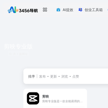
AI提效
创业工具箱
剪映专业版
共 1 篇网址
排序
发布
更新
浏览
点赞
剪映
剪映专业版是一款全能易用的桌面端剪辑软件，让创作更简单。剪映官网为您提供剪映专业版免费下载服务，专业版包括Windows端与Mac端，快来体验吧！