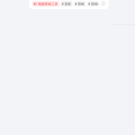
视频剪辑工具
# 剪影
# 剪映
# 剪映mac版